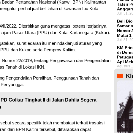
 Badan Pertanahan Nasional (Kanwil BPN) Kalimantan
Tafsir 
ngatur perihal jual beli lahan di kawasan Ibu Kota
Anggar
Juli 31, 2
Beli Bio
/II/2022. Diterbitkan guna mengatasi potensi terjadinya
Samarin
Nomor A
najam Paser Utara (PPU) dan Kutai Kartanegara (Kukar).
Mulai 1
Juli 31, 2
takan, surat edaran itu menindaklanjuti aturan yang
KM Prin
PPU dan Kukar, serta Pemprov Kaltim.
di Derm
Petugas
U Nomor 22/2019, tentang Pengawasan dan Pengendalian
Api Mel
Agustus 1
tas Tanah di Lokasi IKN.
Kl
ang Pengendalian Peralihan, Penggunaan Tanah dan
 Penyangga.
PD Golkar Tingkat II di Jalan Dahlia Segera
a
sebut secara spesifik telah membatasi terkait trasaksi
aran dari BPN Kaltim tersebut, diharapkan dapat