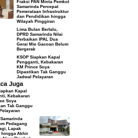
Fraksi PAN Minta Pemkot
Samarinda Percepat
Pemerataan Infrastruktur
dan Pendidikan hingga
Wilayah Pinggiran
Lima Bulan Berlalu,
DPRD Samarinda Nilai
Perbaikan IPAL Dua
Gerai Mie Gacoan Belum
Bergerak
KSOP Siapkan Kapal
Pengganti, Kebakaran
KM Prince Soya
Dipastikan Tak Ganggu
Jadwal Pelayaran
ca Juga
iapkan Kapal
ti, Kebakaran
ce Soya
kan Tak Ganggu
Pelayaran
 Samarinda
tum Pedagang
agi, Lapak
hingga Akhir