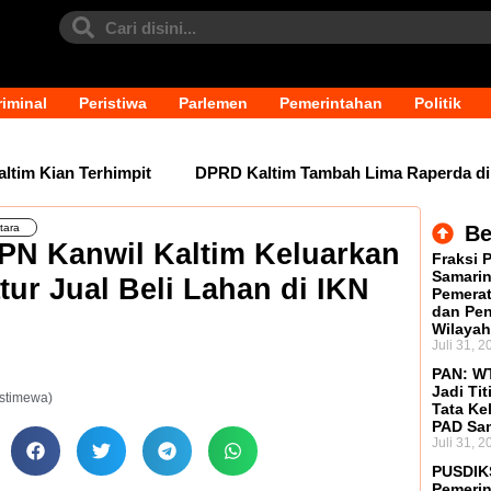
iminal
Peristiwa
Parlemen
Pemerintahan
Politik
m Kian Terhimpit
DPRD Kaltim Tambah Lima Raperda di Lua
tara
Be
BPN Kanwil Kaltim Keluarkan
Fraksi 
Samarin
ur Jual Beli Lahan di IKN
Pemerat
dan Pen
Wilayah
Juli 31, 2
PAN: WT
Jadi Tit
 Istimewa)
Tata Ke
PAD Sa
Juli 31, 2
PUSDIK
Pemerin