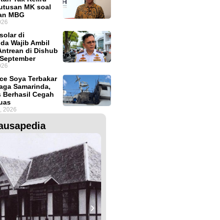
Putusan MK soal
an MBG
026
solar di
da Wajib Ambil
ntrean di Dishub
 September
026
ce Soya Terbakar
aga Samarinda,
 Berhasil Cegah
uas
, 2026
ausapedia