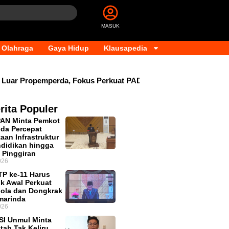
MASUK
Olahraga
Gaya Hidup
Klausapedia
r Propemperda, Fokus Perkuat PAD dan Penyesuaian Organisas
rita Populer
PAN Minta Pemkot
da Percepat
aan Infrastruktur
didikan hingga
 Pinggiran
026
P ke-11 Harus
ik Awal Perkuat
lola dan Dongkrak
marinda
026
SI Unmul Minta
tah Tak Keliru