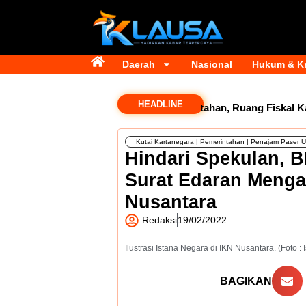
Daerah
Nasional
Hukum & Kr
HEADLINE
Dana Transfer Rp2,5 Triliun Masih Tertahan, Ruang Fiskal Kalti
Kutai Kartanegara
|
Pemerintahan
|
Penajam Paser U
Hindari Spekulan, 
Surat Edaran Mengat
Nusantara
Redaksi
19/02/2022
Ilustrasi Istana Negara di IKN Nusantara. (Foto :
BAGIKAN