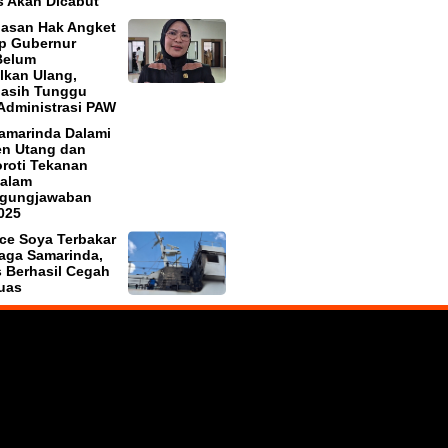
 Akan Dicabut
asan Hak Angket
p Gubernur
Belum
lkan Ulang,
asih Tunggu
Administrasi PAW
amarinda Dalami
n Utang dan
oroti Tekanan
dalam
ggungjawaban
025
ce Soya Terbakar
aga Samarinda,
 Berhasil Cegah
uas