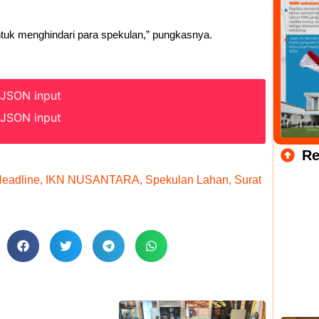
ntuk menghindari para spekulan,” pungkasnya.
 JSON input
 JSON input
Re
eadline
,
IKN NUSANTARA
,
Spekulan Lahan
,
Surat