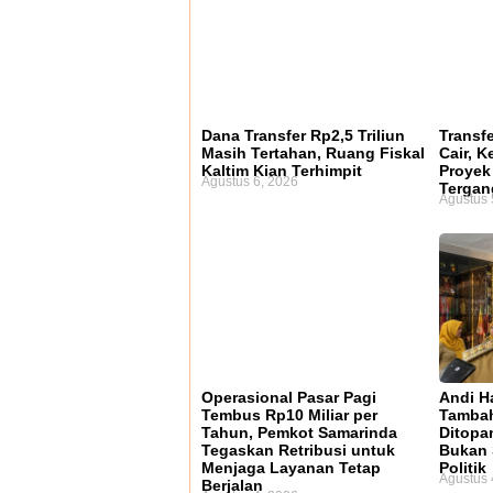
Dana Transfer Rp2,5 Triliun
Transf
Masih Tertahan, Ruang Fiskal
Cair, 
Kaltim Kian Terhimpit
Proyek 
Agustus 6, 2026
Terga
Agustus 
Operasional Pasar Pagi
Andi H
Tembus Rp10 Miliar per
Tamba
Tahun, Pemkot Samarinda
Ditopa
Tegaskan Retribusi untuk
Bukan 
Menjaga Layanan Tetap
Politik
Agustus 
Berjalan