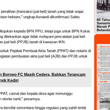
ralihan (transaksi jual-beli) tanah yang tidak wajar.
tare-hektare,” ungkap Asnaedi dikonfirmasi Sabtu
80 Tahu
Samarin
Merah P
Beland
 ditujukan kepada BPN PPU, tetapi juga untuk BPN Kukar.
ditekankan agar tidak melayani pencatatan jual beli
tan jual beli (PPJB) tanah di kawasan IKN.
an untuk Pejabat Pembuat Akta Tanah (PPAT) dan notaris di
giatan pembuatan akta jual beli (AJB) dan PPJB untuk
n Borneo FC Masih Cedera, Bahkan Terancam
sik Kediri
PPAT, camat dan kepala desa agar menunggu
otorita nanti,” pesannya.
 bersifat sementara hingga regulasi yang sahih terbit