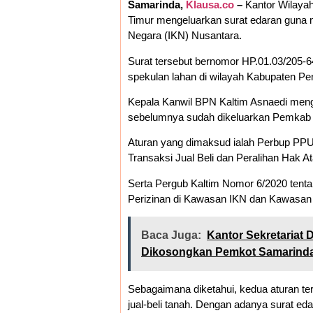
Samarinda,
Klausa.co
–
Kantor Wilayah
Timur mengeluarkan surat edaran guna me
Negara (IKN) Nusantara.
Surat tersebut bernomor HP.01.03/205-64
spekulan lahan di wilayah Kabupaten Pe
Kepala Kanwil BPN Kaltim Asnaedi menga
sebelumnya sudah dikeluarkan Pemkab 
Aturan yang dimaksud ialah Perbup PP
Transaksi Jual Beli dan Peralihan Hak A
Serta Pergub Kaltim Nomor 6/2020 tent
Perizinan di Kawasan IKN dan Kawasan
Baca Juga:
Kantor Sekretariat D
Dikosongkan Pemkot Samarind
Sebagaimana diketahui, kedua aturan ter
jual-beli tanah. Dengan adanya surat ed