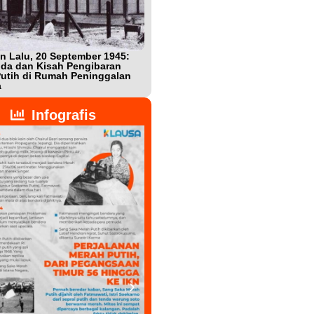
n Lalu, 20 September 1945:
Bukan Teman, Tak Sepenuhnya
da dan Kisah Pengibaran
Lawan: Jejak Intel Jepang Shigeta
utih di Rumah Peninggalan
Nishijima dalam Detik-detik
a
Kemerdekaan Indonesia
Infografis