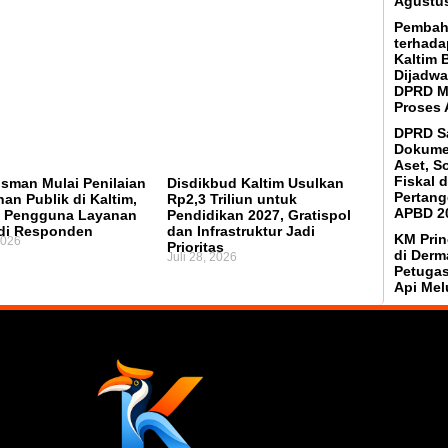
Agustus
Pembah
terhada
Kaltim 
Dijadwa
DPRD M
Proses 
DPRD S
Dokume
Aset, S
Fiskal 
man Mulai Penilaian
Disdikbud Kaltim Usulkan
Pertan
an Publik di Kaltim,
Rp2,3 Triliun untuk
APBD 2
 Pengguna Layanan
Pendidikan 2027, Gratispol
adi Responden
dan Infrastruktur Jadi
KM Prin
2026
Prioritas
di Derm
Juli 28, 2026
Petugas
Api Mel