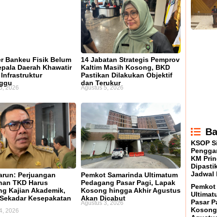
er Bankeu Fisik Belum
14 Jabatan Strategis Pemprov
Kepala Daerah Khawatir
Kaltim Masih Kosong, BKD
Infrastruktur
Pastikan Dilakukan Objektif
nggu
dan Terukur
5, 2026
Agustus 5, 2026
Ba
KSOP S
Penggan
KM Prin
Dipasti
Jadwal 
arun: Perjuangan
Pemkot Samarinda Ultimatum
han TKD Harus
Pedagang Pasar Pagi, Lapak
Pemkot
ng Kajian Akademik,
Kosong hingga Akhir Agustus
Ultima
Sekadar Kesepakatan
Akan Dicabut
Pasar P
Agustus 3, 2026
Kosong 
4, 2026