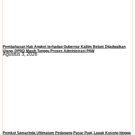
Pembahasan Hak Angket terhadap Gubernur Kaltim Belum Dijadwalkan
Ulang, DPRD Masih Tunggu Proses Administrasi PAW
Agustus 3, 2026
Pemkot Samarinda Ultimatum Pedagang Pasar Pagi, Lapak Kosong hingga