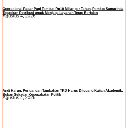
Operasional Pasar Pagi Tembus Rp10 Miliar per Tahun, Pemkot Samarinda
Tegaskan Retribusi untuk Menjaga Layanan Tetap Berjalan
Agustus 4, 2026
Andi Harun: Perjuangan Tambahan TKD Harus Ditopang Kajian Akademik,
Bukan Sekadar Kesepakatan Politik
Agustus 4, 2026