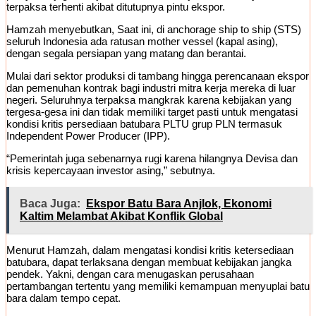
terpaksa terhenti akibat ditutupnya pintu ekspor.
Hamzah menyebutkan, Saat ini, di anchorage ship to ship (STS)
seluruh Indonesia ada ratusan mother vessel (kapal asing),
dengan segala persiapan yang matang dan berantai.
Mulai dari sektor produksi di tambang hingga perencanaan ekspor
dan pemenuhan kontrak bagi industri mitra kerja mereka di luar
negeri. Seluruhnya terpaksa mangkrak karena kebijakan yang
tergesa-gesa ini dan tidak memiliki target pasti untuk mengatasi
kondisi kritis persediaan batubara PLTU grup PLN termasuk
Independent Power Producer (IPP).
“Pemerintah juga sebenarnya rugi karena hilangnya Devisa dan
krisis kepercayaan investor asing,” sebutnya.
Baca Juga:
Ekspor Batu Bara Anjlok, Ekonomi
Kaltim Melambat Akibat Konflik Global
Menurut Hamzah, dalam mengatasi kondisi kritis ketersediaan
batubara, dapat terlaksana dengan membuat kebijakan jangka
pendek. Yakni, dengan cara menugaskan perusahaan
pertambangan tertentu yang memiliki kemampuan menyuplai batu
bara dalam tempo cepat.