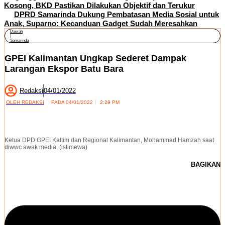
Kosong, BKD Pastikan Dilakukan Objektif dan Terukur
DPRD Samarinda Dukung Pembatasan Media Sosial untuk
Anak, Suparno: Kecanduan Gadget Sudah Meresahkan
Daerah
|
Samarinda
GPEI Kalimantan Ungkap Sederet Dampak
Larangan Ekspor Batu Bara
Redaksi
04/01/2022
OLEH
REDAKSI
PADA
04/01/2022
2:29 PM
Ketua DPD GPEI Kaltim dan Regional Kalimantan, Mohammad Hamzah saat
diwwc awak media. (istimewa)
BAGIKAN