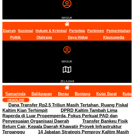
MASUK
Daerah
Nasional
Hukum & Kriminal
Peristiwa
Parlemen
Pemerintahan
Politik
Olahraga
Gaya Hidup
Klausapedia
MASUK
JELAJAHI
Samarinda
Balikpapan
Berau
Bontang
Kutai Barat
Kutai
HEADLINE
Dana Transfer Rp2,5 Triliun Masih Tertahan, Ruang Fiskal
Kaltim Kian Terhimpit
DPRD Kaltim Tambah Lima
Raperda di Luar Propemperda, Fokus Perkuat PAD dan
Penyesuaian Organisasi Daerah
Transfer Bankeu Fisik
Belum Cair, Kepala Daerah Khawatir Proyek Infrastruktur
Terganggu
14 Jabatan Strategis Pemprov Kaltim Masih