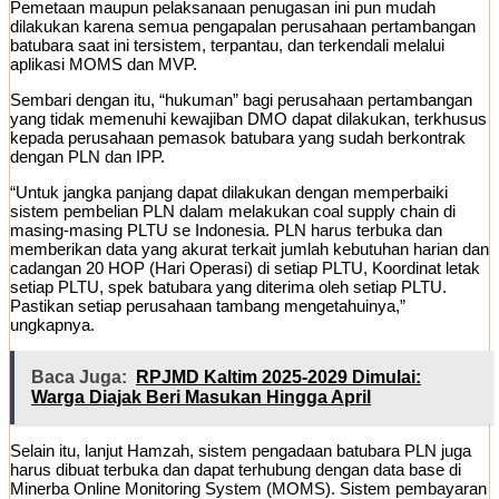
Pemetaan maupun pelaksanaan penugasan ini pun mudah
dilakukan karena semua pengapalan perusahaan pertambangan
batubara saat ini tersistem, terpantau, dan terkendali melalui
aplikasi MOMS dan MVP.
Sembari dengan itu, “hukuman” bagi perusahaan pertambangan
yang tidak memenuhi kewajiban DMO dapat dilakukan, terkhusus
kepada perusahaan pemasok batubara yang sudah berkontrak
dengan PLN dan IPP.
“Untuk jangka panjang dapat dilakukan dengan memperbaiki
sistem pembelian PLN dalam melakukan coal supply chain di
masing-masing PLTU se Indonesia. PLN harus terbuka dan
memberikan data yang akurat terkait jumlah kebutuhan harian dan
cadangan 20 HOP (Hari Operasi) di setiap PLTU, Koordinat letak
setiap PLTU, spek batubara yang diterima oleh setiap PLTU.
Pastikan setiap perusahaan tambang mengetahuinya,”
ungkapnya.
Baca Juga:
RPJMD Kaltim 2025-2029 Dimulai:
Warga Diajak Beri Masukan Hingga April
Selain itu, lanjut Hamzah, sistem pengadaan batubara PLN juga
harus dibuat terbuka dan dapat terhubung dengan data base di
Minerba Online Monitoring System (MOMS). Sistem pembayaran