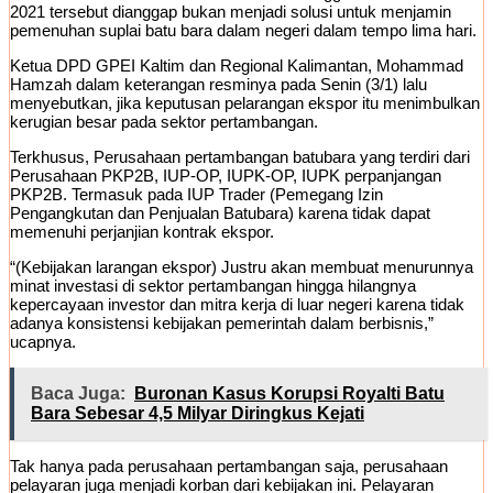
2021 tersebut dianggap bukan menjadi solusi untuk menjamin
pemenuhan suplai batu bara dalam negeri dalam tempo lima hari.
Ketua DPD GPEI Kaltim dan Regional Kalimantan, Mohammad
Hamzah dalam keterangan resminya pada Senin (3/1) lalu
menyebutkan, jika keputusan pelarangan ekspor itu menimbulkan
kerugian besar pada sektor pertambangan.
Terkhusus, Perusahaan pertambangan batubara yang terdiri dari
Perusahaan PKP2B, IUP-OP, IUPK-OP, IUPK perpanjangan
PKP2B. Termasuk pada IUP Trader (Pemegang Izin
Pengangkutan dan Penjualan Batubara) karena tidak dapat
memenuhi perjanjian kontrak ekspor.
“(Kebijakan larangan ekspor) Justru akan membuat menurunnya
minat investasi di sektor pertambangan hingga hilangnya
kepercayaan investor dan mitra kerja di luar negeri karena tidak
adanya konsistensi kebijakan pemerintah dalam berbisnis,”
ucapnya.
Baca Juga:
Buronan Kasus Korupsi Royalti Batu
Bara Sebesar 4,5 Milyar Diringkus Kejati
Tak hanya pada perusahaan pertambangan saja, perusahaan
pelayaran juga menjadi korban dari kebijakan ini. Pelayaran