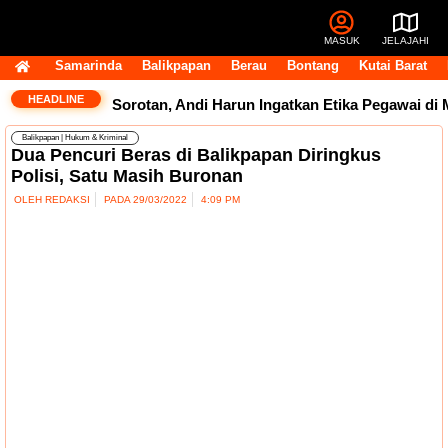
MASUK
JELAJAHI
Samarinda
Balikpapan
Berau
Bontang
Kutai Barat
HEADLINE
k Dokter Tuai Sorotan, Andi Harun Ingatkan Etika Pegawai di M
Balikpapan
|
Hukum & Kriminal
Dua Pencuri Beras di Balikpapan Diringkus
Polisi, Satu Masih Buronan
OLEH
REDAKSI
PADA
29/03/2022
4:09 PM