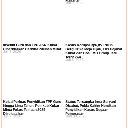
Makanan
Juli 9, 2026
Insentif Guru dan TPP ASN Kukar
Kasus Korupsi Rp6,85 Triliun
Diperkirakan Bernilai Puluhan Miliar
Bergulir ke Meja Hijau, Eks Pejabat
Juli 8, 2026
Kukar dan Bos JMB Group Jadi
Terdakwa
Juli 8, 2026
Kejati Perluas Penyidikan TPP Guru
Status Tersangka Irma Suryani
hingga Lima Tahun, Pemkab Kukar
Dicabut, Polda Kaltim Hentikan
Minta Fokus Temuan 2025
Penyidikan Kasus Dugaan
Diselesaikan
Pemerasan
Juli 7, 2026
Juni 30, 2026