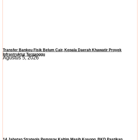
Transfer Bankeu Fisik Belum Cair, Kepala Daerah Khawatir Proyek
Infrastruktur Terganggu
Agustus 5, 2026
14 Jabatan Strategis Pemprov Kaltim Masih Kosong, BKD Pastikan