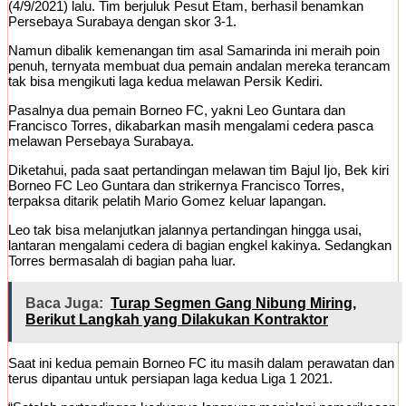
(4/9/2021) lalu. Tim berjuluk Pesut Etam, berhasil benamkan
Persebaya Surabaya dengan skor 3-1.
Namun dibalik kemenangan tim asal Samarinda ini meraih poin
penuh, ternyata membuat dua pemain andalan mereka terancam
tak bisa mengikuti laga kedua melawan Persik Kediri.
Pasalnya dua pemain Borneo FC, yakni Leo Guntara dan
Francisco Torres, dikabarkan masih mengalami cedera pasca
melawan Persebaya Surabaya.
Diketahui, pada saat pertandingan melawan tim Bajul Ijo, Bek kiri
Borneo FC Leo Guntara dan strikernya Francisco Torres,
terpaksa ditarik pelatih Mario Gomez keluar lapangan.
Leo tak bisa melanjutkan jalannya pertandingan hingga usai,
lantaran mengalami cedera di bagian engkel kakinya. Sedangkan
Torres bermasalah di bagian paha luar.
Baca Juga:
Turap Segmen Gang Nibung Miring,
Berikut Langkah yang Dilakukan Kontraktor
Saat ini kedua pemain Borneo FC itu masih dalam perawatan dan
terus dipantau untuk persiapan laga kedua Liga 1 2021.