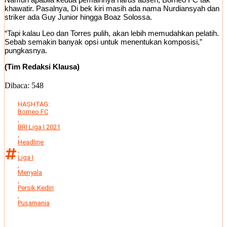
khawatir. Pasalnya, Di bek kiri masih ada nama Nurdiansyah dan
striker ada Guy Junior hingga Boaz Solossa.
“Tapi kalau Leo dan Torres pulih, akan lebih memudahkan pelatih.
Sebab semakin banyak opsi untuk menentukan komposisi,”
pungkasnya.
(Tim Redaksi Klausa)
Dibaca:
548
HASHTAG:
Borneo FC
,
BRI Liga I 2021
,
Headline
,
Liga I
,
Menyala
,
Persik Kediri
,
Pusamania