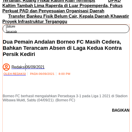
Tertahan, Ruang Fiskal Kaltim Kian Terhimpit
DPRD
Kaltim Tambah Lima Raperda di Luar Propemperda, Fokus
Perkuat PAD dan Penyesuaian Organisasi Daerah
Transfer Bankeu Fisik Belum Cair, Kepala Daerah Khawatir
Proyek Infrastruktur Terganggu
Olahraga
|
Samarinda
Dua Pemain Andalan Borneo FC Masih Cedera,
Bahkan Terancam Absen di Laga Kedua Kontra
Persik Kediri
Redaksi
06/09/2021
OLEH
REDAKSI
PADA
06/09/2021
8:00 PM
Borneo FC berhasil mengalahkan Persebaya 3-1 pada Liga 1 2021 di Stadion
Wibawa Mukti, Sabtu (04/09/21). (Borneo FC)
BAGIKAN