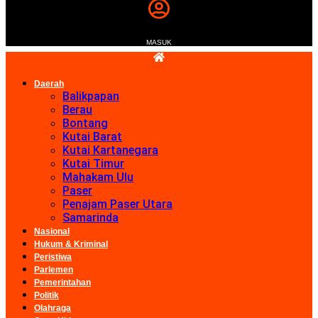
MASUK
Daerah
Balikpapan
Berau
Bontang
Kutai Barat
Kutai Kartanegara
Kutai Timur
Mahakam Ulu
Paser
Penajam Paser Utara
Samarinda
Nasional
Hukum & Kriminal
Peristiwa
Parlemen
Pemerintahan
Politik
Olahraga