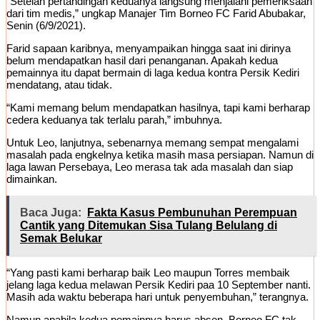
“Setelah pertandingan keduanya langsung menjalani pemeriksaan
dari tim medis,” ungkap Manajer Tim Borneo FC Farid Abubakar,
Senin (6/9/2021).
Farid sapaan karibnya, menyampaikan hingga saat ini dirinya
belum mendapatkan hasil dari penanganan. Apakah kedua
pemainnya itu dapat bermain di laga kedua kontra Persik Kediri
mendatang, atau tidak.
“Kami memang belum mendapatkan hasilnya, tapi kami berharap
cedera keduanya tak terlalu parah,” imbuhnya.
Untuk Leo, lanjutnya, sebenarnya memang sempat mengalami
masalah pada engkelnya ketika masih masa persiapan. Namun di
laga lawan Persebaya, Leo merasa tak ada masalah dan siap
dimainkan.
Baca Juga:
Fakta Kasus Pembunuhan Perempuan
Cantik yang Ditemukan Sisa Tulang Belulang di
Semak Belukar
“Yang pasti kami berharap baik Leo maupun Torres membaik
jelang laga kedua melawan Persik Kediri paa 10 September nanti.
Masih ada waktu beberapa hari untuk penyembuhan,” terangnya.
Namun apabila kedua pemainnya harus absen, Borneo FC tak