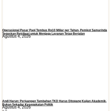
Operasional Pasar Pagi Tembus Rp10 Miliar per Tahun, Pemkot Samarinda
Tegaskan Retribusi untuk Menjaga Layanan Tetap Berjalan
Agustus 4, 2026
Andi Harun: Perjuangan Tambahan TKD Harus Ditopang Kajian Akademik,
Bukan Sekadar Kesepakatan Politik
Agustus 4, 2026