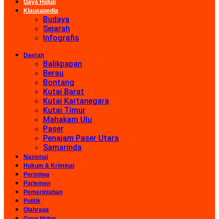
Gaya Hidup
Klausapedia
Budaya
Sejarah
Infografis
Daerah
Balikpapan
Berau
Bontang
Kutai Barat
Kutai Kartanegara
Kutai Timur
Mahakam Ulu
Paser
Penajam Paser Utara
Samarinda
Nasional
Hukum & Kriminal
Peristiwa
Parlemen
Pemerintahan
Politik
Olahraga
Gaya Hidup