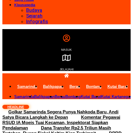
Klausapedia
Budaya
Sejarah
Infografis
MASUK
JELAJAHI
Samarinda
Balikpapan
Berau
Bontang
Kutai Barat
Samarinda
Balikpapan
Berau
Bontang
Kutai Barat
Kutai Kartanegar
HEADLINE
Golkar Samarinda Segera Punya Nahkoda Baru, Andi
Satya Bicara Langkah ke Depan
Komentar Pegawai
RSUD IA Moeis Tuai Kecaman, Inspektorat Siapkan
Pendalaman
Dana Transfer Rp2,5 Triliun Masih