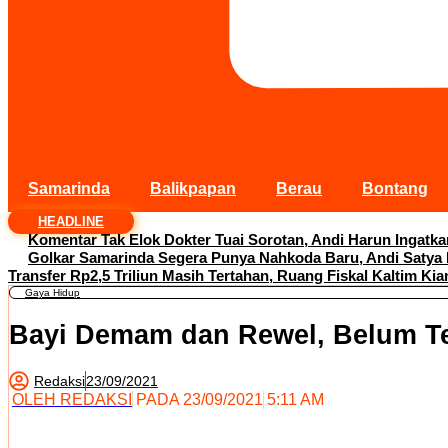
Samarinda
Balikpapan
Berau
Bontang
HEADLINE
Komentar Tak Elok Dokter Tuai Sorotan, Andi Harun Ingatk
Golkar Samarinda Segera Punya Nahkoda Baru, Andi Satya
Transfer Rp2,5 Triliun Masih Tertahan, Ruang Fiskal Kaltim Kia
Gaya Hidup
Bayi Demam dan Rewel, Belum T
Redaksi
23/09/2021
OLEH
REDAKSI
PADA
23/09/2021
5:11 AM