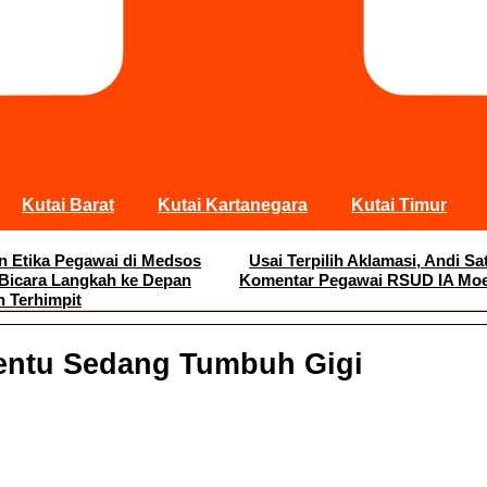
Kutai Barat
Kutai Kartanegara
Kutai Timur
an Etika Pegawai di Medsos
Usai Terpilih Aklamasi, Andi 
 Bicara Langkah ke Depan
Komentar Pegawai RSUD IA Moei
n Terhimpit
entu Sedang Tumbuh Gigi