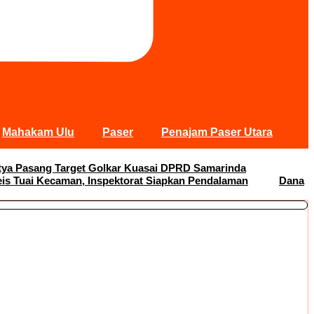
Mahakam Ulu
Paser
Penajam Paser Utara
Satya Pasang Target Golkar Kuasai DPRD Samarinda
s Tuai Kecaman, Inspektorat Siapkan Pendalaman
Dana