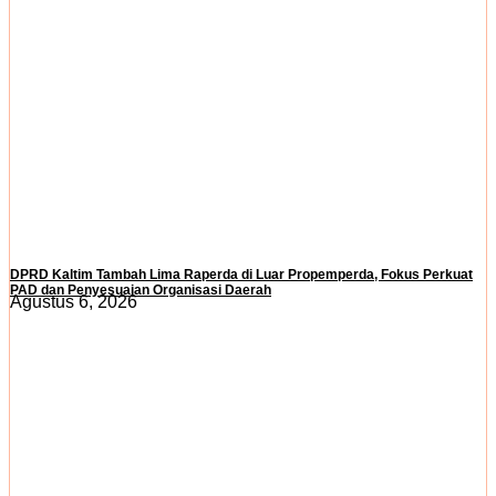
DPRD Kaltim Tambah Lima Raperda di Luar Propemperda, Fokus Perkuat
PAD dan Penyesuaian Organisasi Daerah
Agustus 6, 2026