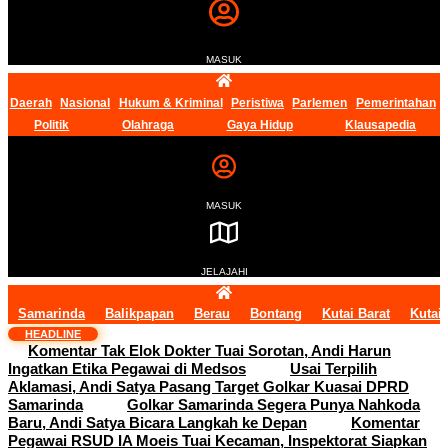
MASUK
Daerah
Nasional
Hukum & Kriminal
Peristiwa
Parlemen
Pemerintahan
Politik
Olahraga
Gaya Hidup
Klausapedia
MASUK
JELAJAHI
Samarinda
Balikpapan
Berau
Bontang
Kutai Barat
Kutai
HEADLINE
Komentar Tak Elok Dokter Tuai Sorotan, Andi Harun
Ingatkan Etika Pegawai di Medsos
Usai Terpilih
Aklamasi, Andi Satya Pasang Target Golkar Kuasai DPRD
Samarinda
Golkar Samarinda Segera Punya Nahkoda
Baru, Andi Satya Bicara Langkah ke Depan
Komentar
Pegawai RSUD IA Moeis Tuai Kecaman, Inspektorat Siapkan