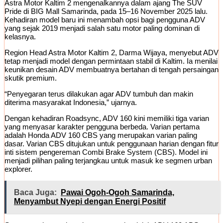
Astra Motor Kaltim 2 mengenalkannya dalam ajang The SUV
Pride di BIG Mall Samarinda, pada 15–16 November 2025 lalu.
Kehadiran model baru ini menambah opsi bagi pengguna ADV
yang sejak 2019 menjadi salah satu motor paling dominan di
kelasnya.
Region Head Astra Motor Kaltim 2, Darma Wijaya, menyebut ADV
tetap menjadi model dengan permintaan stabil di Kaltim. Ia menilai
keunikan desain ADV membuatnya bertahan di tengah persaingan
skutik premium.
“Penyegaran terus dilakukan agar ADV tumbuh dan makin
diterima masyarakat Indonesia,” ujarnya.
Dengan kehadiran Roadsync, ADV 160 kini memiliki tiga varian
yang menyasar karakter pengguna berbeda. Varian pertama
adalah Honda ADV 160 CBS yang merupakan varian paling
dasar. Varian CBS ditujukan untuk penggunaan harian dengan fitur
inti sistem pengereman Combi Brake System (CBS). Model ini
menjadi pilihan paling terjangkau untuk masuk ke segmen urban
explorer.
Baca Juga:
Pawai Ogoh-Ogoh Samarinda,
Menyambut Nyepi dengan Energi Positif