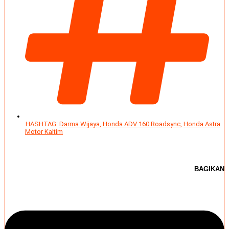
HASHTAG:
Darma Wijaya
,
Honda ADV 160 Roadsync
,
Honda Astra
Motor Kaltim
BAGIKAN