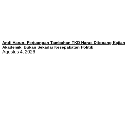
Andi Harun: Perjuangan Tambahan TKD Harus Ditopang Kajian
Akademik, Bukan Sekadar Kesepakatan Politik
Agustus 4, 2026