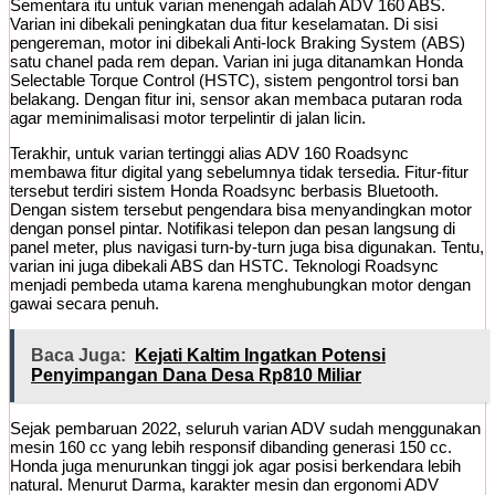
Sementara itu untuk varian menengah adalah ADV 160 ABS.
Varian ini dibekali peningkatan dua fitur keselamatan. Di sisi
pengereman, motor ini dibekali Anti-lock Braking System (ABS)
satu chanel pada rem depan. Varian ini juga ditanamkan Honda
Selectable Torque Control (HSTC), sistem pengontrol torsi ban
belakang. Dengan fitur ini, sensor akan membaca putaran roda
agar meminimalisasi motor terpelintir di jalan licin.
Terakhir, untuk varian tertinggi alias ADV 160 Roadsync
membawa fitur digital yang sebelumnya tidak tersedia. Fitur-fitur
tersebut terdiri sistem Honda Roadsync berbasis Bluetooth.
Dengan sistem tersebut pengendara bisa menyandingkan motor
dengan ponsel pintar. Notifikasi telepon dan pesan langsung di
panel meter, plus navigasi turn-by-turn juga bisa digunakan. Tentu,
varian ini juga dibekali ABS dan HSTC. Teknologi Roadsync
menjadi pembeda utama karena menghubungkan motor dengan
gawai secara penuh.
Baca Juga:
Kejati Kaltim Ingatkan Potensi
Penyimpangan Dana Desa Rp810 Miliar
Sejak pembaruan 2022, seluruh varian ADV sudah menggunakan
mesin 160 cc yang lebih responsif dibanding generasi 150 cc.
Honda juga menurunkan tinggi jok agar posisi berkendara lebih
natural. Menurut Darma, karakter mesin dan ergonomi ADV