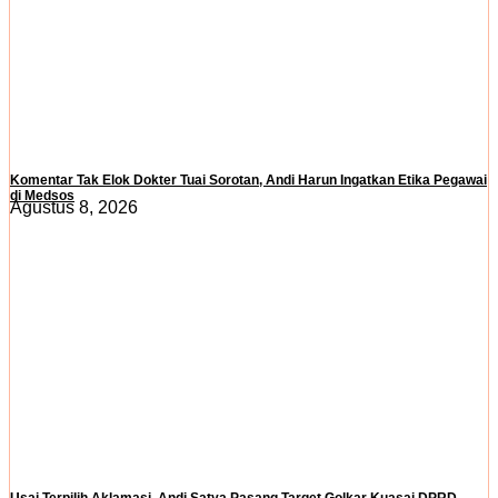
Komentar Tak Elok Dokter Tuai Sorotan, Andi Harun Ingatkan Etika Pegawai
di Medsos
Agustus 8, 2026
Usai Terpilih Aklamasi, Andi Satya Pasang Target Golkar Kuasai DPRD