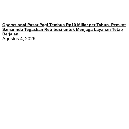
Operasional Pasar Pagi Tembus Rp10 Miliar per Tahun, Pemkot
Samarinda Tegaskan Retribusi untuk Menjaga Layanan Tetap
Berjalan
Agustus 4, 2026