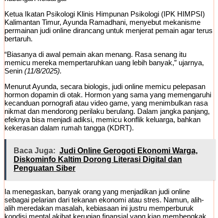
Ketua Ikatan Psikologi Klinis Himpunan Psikologi (IPK HIMPSI)
Kalimantan Timur, Ayunda Ramadhani, menyebut mekanisme
permainan judi online dirancang untuk menjerat pemain agar terus
bertaruh.
“Biasanya di awal pemain akan menang. Rasa senang itu
memicu mereka mempertaruhkan uang lebih banyak,” ujarnya,
Senin
(11/8/2025).
Menurut Ayunda, secara biologis, judi online memicu pelepasan
hormon dopamin di otak. Hormon yang sama yang memengaruhi
kecanduan pornografi atau video game, yang menimbulkan rasa
nikmat dan mendorong perilaku berulang. Dalam jangka panjang,
efeknya bisa menjadi adiksi, memicu konflik keluarga, bahkan
kekerasan dalam rumah tangga (KDRT).
Baca Juga:
Judi Online Gerogoti Ekonomi Warga,
Diskominfo Kaltim Dorong Literasi Digital dan
Penguatan Siber
Ia menegaskan, banyak orang yang menjadikan judi online
sebagai pelarian dari tekanan ekonomi atau stres. Namun, alih-
alih meredakan masalah, kebiasaan ini justru memperburuk
kondisi mental akibat kerugian finansial yang kian membengkak.