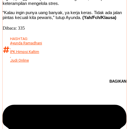
keterampilan mengelola stres.
“Kalau ingin punya uang banyak, ya kerja keras. Tidak ada jalan
pintas kecuali kita pewaris,” tutup Ayunda.
(Yah/Fch/Klausa)
Dibaca:
335
HASHTAG:
Ayunda Ramadhani
,
IPK Himpsi Kaltim
,
Judi Online
BAGIKAN