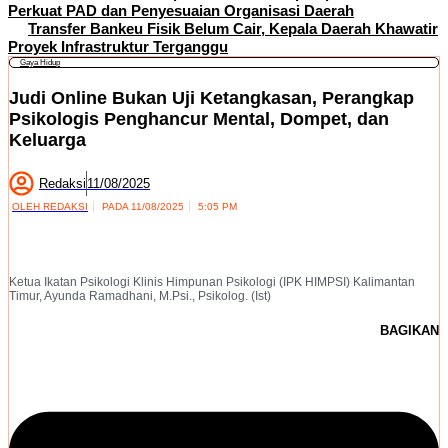
Perkuat PAD dan Penyesuaian Organisasi Daerah
Transfer Bankeu Fisik Belum Cair, Kepala Daerah Khawatir
Proyek Infrastruktur Terganggu
Gaya Hidup
Judi Online Bukan Uji Ketangkasan, Perangkap
Psikologis Penghancur Mental, Dompet, dan
Keluarga
Redaksi
11/08/2025
OLEH
REDAKSI
PADA
11/08/2025
5:05 PM
Ketua Ikatan Psikologi Klinis Himpunan Psikologi (IPK HIMPSI) Kalimantan
Timur, Ayunda Ramadhani, M.Psi., Psikolog. (Ist)
BAGIKAN