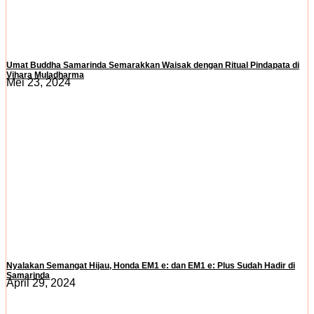
Umat Buddha Samarinda Semarakkan Waisak dengan Ritual Pindapata di
Vihara Muladharma
Mei 23, 2024
Nyalakan Semangat Hijau, Honda EM1 e: dan EM1 e: Plus Sudah Hadir di
Samarinda
April 29, 2024