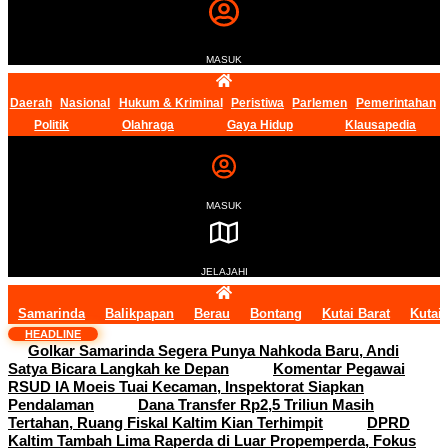
MASUK
Daerah
Nasional
Hukum & Kriminal
Peristiwa
Parlemen
Pemerintahan
Politik
Olahraga
Gaya Hidup
Klausapedia
MASUK
JELAJAHI
Samarinda
Balikpapan
Berau
Bontang
Kutai Barat
Kutai
HEADLINE
Golkar Samarinda Segera Punya Nahkoda Baru, Andi
Satya Bicara Langkah ke Depan
Komentar Pegawai
RSUD IA Moeis Tuai Kecaman, Inspektorat Siapkan
Pendalaman
Dana Transfer Rp2,5 Triliun Masih
Tertahan, Ruang Fiskal Kaltim Kian Terhimpit
DPRD
Kaltim Tambah Lima Raperda di Luar Propemperda, Fokus