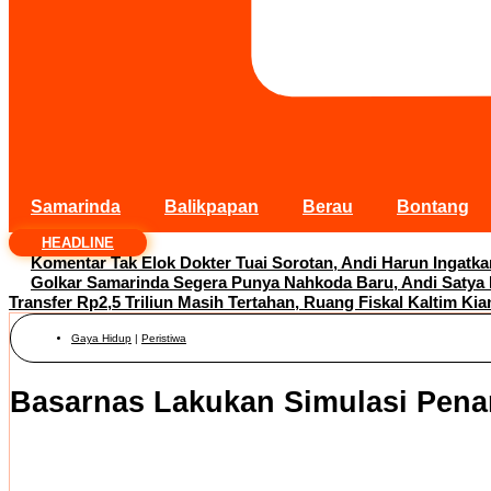
Samarinda
Balikpapan
Berau
Bontang
HEADLINE
Komentar Tak Elok Dokter Tuai Sorotan, Andi Harun Ingatk
Golkar Samarinda Segera Punya Nahkoda Baru, Andi Satya
Transfer Rp2,5 Triliun Masih Tertahan, Ruang Fiskal Kaltim Kia
Gaya Hidup
|
Peristiwa
Basarnas Lakukan Simulasi Pena