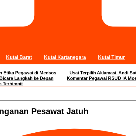
Kutai Barat
Kutai Kartanegara
Kutai Timur
an Etika Pegawai di Medsos
Usai Terpilih Aklamasi, Andi 
 Bicara Langkah ke Depan
Komentar Pegawai RSUD IA Moei
n Terhimpit
nganan Pesawat Jatuh