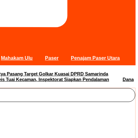
Mahakam Ulu
Paser
Penajam Paser Utara
Satya Pasang Target Golkar Kuasai DPRD Samarinda
s Tuai Kecaman, Inspektorat Siapkan Pendalaman
Dana