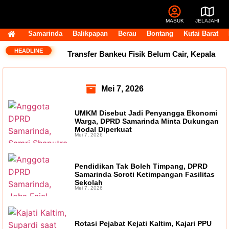
MASUK
JELAJAHI
Samarinda
Balikpapan
Berau
Bontang
Kutai Barat
HEADLINE
Transfer Bankeu Fisik Belum Cair, Kepala
Daerah Khawatir Proyek Infrastruktur
Mei 7, 2026
Terganggu
14 Jabatan Strategis Pemprov
UMKM Disebut Jadi Penyangga Ekonomi
Kaltim Masih Kosong, BKD Pastikan Dilakukan
Warga, DPRD Samarinda Minta Dukungan
Modal Diperkuat
Mei 7, 2026
Objektif dan Terukur
Operasional Pasar
Pagi Tembus Rp10 Miliar per Tahun, Pemkot
Pendidikan Tak Boleh Timpang, DPRD
Samarinda Soroti Ketimpangan Fasilitas
Samarinda Tegaskan Retribusi untuk Menjaga
Sekolah
Mei 7, 2026
Layanan Tetap Berjalan
Andi Harun:
Perjuangan Tambahan TKD Harus Ditopang
Rotasi Pejabat Kejati Kaltim, Kajari PPU