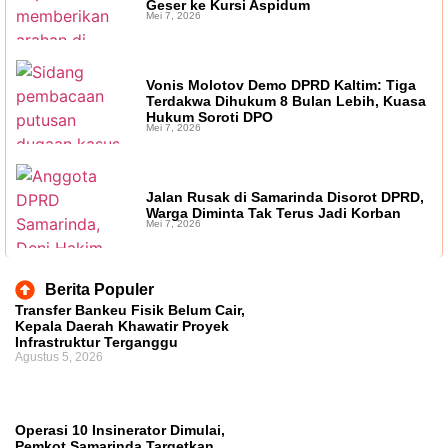
Geser ke Kursi Aspidum
Mei 7, 2026
Kajian Akademik, Bukan Sekadar Kesepakatan
Politik
Pembahasan Hak Angket terhadap
Vonis Molotov Demo DPRD Kaltim: Tiga
Terdakwa Dihukum 8 Bulan Lebih, Kuasa
Gubernur Kaltim Belum Dijadwalkan Ulang,
Hukum Soroti DPO
Mei 7, 2026
DPRD Masih Tunggu Proses Administrasi
PAW
Jalan Rusak di Samarinda Disorot DPRD,
Warga Diminta Tak Terus Jadi Korban
Mei 7, 2026
Berita Populer
Transfer Bankeu Fisik Belum Cair,
Kepala Daerah Khawatir Proyek
Infrastruktur Terganggu
Agustus 5, 2026
Operasi 10 Insinerator Dimulai,
Pemkot Samarinda Targetkan