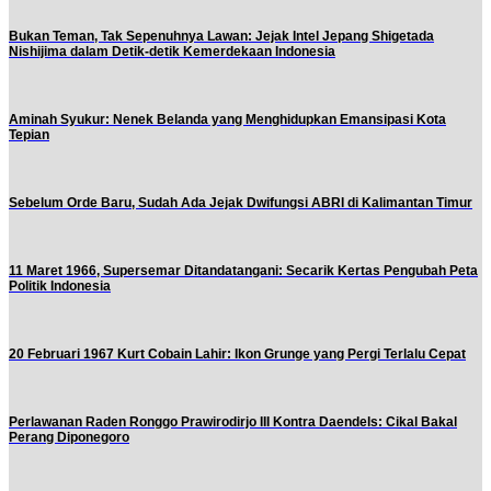
Bukan Teman, Tak Sepenuhnya Lawan: Jejak Intel Jepang Shigetada
Nishijima dalam Detik-detik Kemerdekaan Indonesia
Aminah Syukur: Nenek Belanda yang Menghidupkan Emansipasi Kota
Tepian
Sebelum Orde Baru, Sudah Ada Jejak Dwifungsi ABRI di Kalimantan Timur
11 Maret 1966, Supersemar Ditandatangani: Secarik Kertas Pengubah Peta
Politik Indonesia
20 Februari 1967 Kurt Cobain Lahir: Ikon Grunge yang Pergi Terlalu Cepat
Perlawanan Raden Ronggo Prawirodirjo III Kontra Daendels: Cikal Bakal
Perang Diponegoro