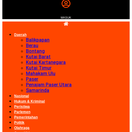
MASUK
Daerah
Balikpapan
Berau
Bontang
Kutai Barat
Kutai Kartanegara
Kutai Timur
Mahakam Ulu
Paser
Penajam Paser Utara
Samarinda
Nasional
Hukum & Kriminal
Peristiwa
Parlemen
Pemerintahan
Politik
Olahraga