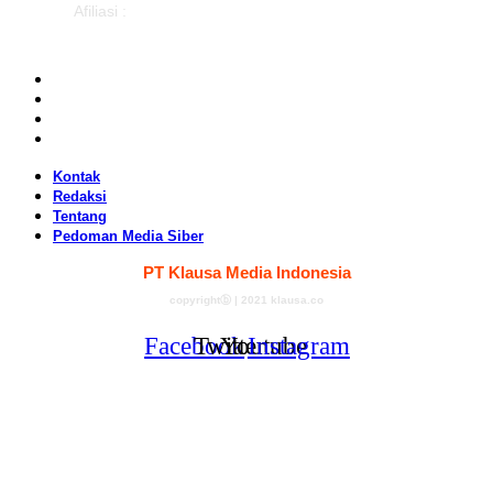
Afiliasi :
Kontak
Redaksi
Tentang
Pedoman Media Siber
Kontak
Redaksi
Tentang
Pedoman Media Siber
PT Klausa Media Indonesia
copyrightⓑ | 2021 klausa.co
Facebook
Twitter
Youtube
Instagram