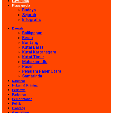
Gaya Hidup
Klausapedia
Budaya
Sejarah
Infografis
Daerah
Balikpapan
Berau
Bontang
Kutai Barat
Kutai Kartanegara
Kutai Timur
Mahakam Ulu
Paser
Penajam Paser Utara
Samarinda
Nasional
Hukum & Kriminal
Peristiwa
Parlemen
Pemerintahan
Politik
Olahraga
Gaya Hidup