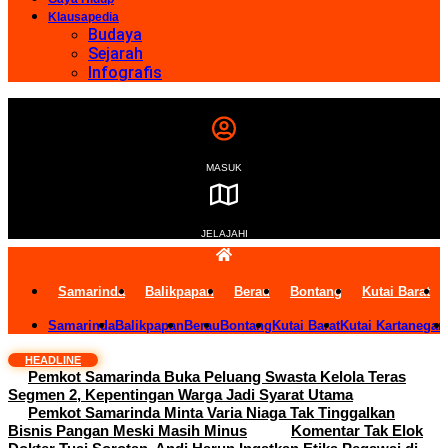
Klausapedia
Budaya
Sejarah
Infografis
MASUK
JELAJAHI
Samarinda
Balikpapan
Berau
Bontang
Kutai Barat
Samarinda
Balikpapan
Berau
Bontang
Kutai Barat
Kutai Kartanegar
HEADLINE
Pemkot Samarinda Buka Peluang Swasta Kelola Teras
Segmen 2, Kepentingan Warga Jadi Syarat Utama
Pemkot Samarinda Minta Varia Niaga Tak Tinggalkan
Bisnis Pangan Meski Masih Minus
Komentar Tak Elok