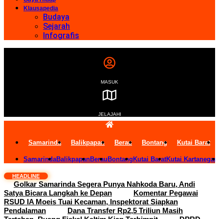
Klausapedia
Budaya
Sejarah
Infografis
MASUK
JELAJAHI
Samarinda
Balikpapan
Berau
Bontang
Kutai Barat
Samarinda
Balikpapan
Berau
Bontang
Kutai Barat
Kutai Kartanegar
HEADLINE
Golkar Samarinda Segera Punya Nahkoda Baru, Andi
Satya Bicara Langkah ke Depan
Komentar Pegawai
RSUD IA Moeis Tuai Kecaman, Inspektorat Siapkan
Pendalaman
Dana Transfer Rp2,5 Triliun Masih