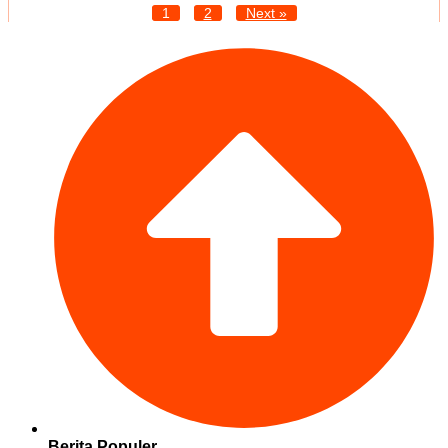
1
2
Next »
Berita Populer