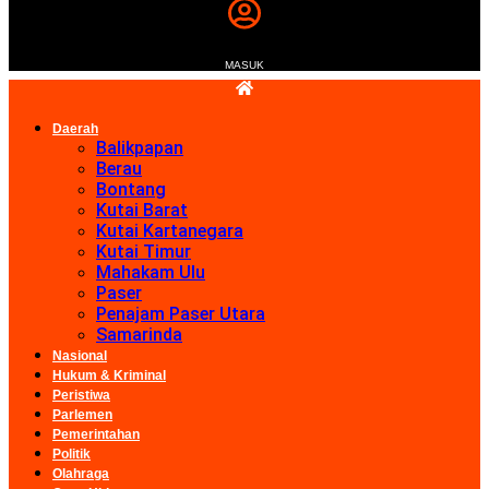
MASUK
Daerah
Balikpapan
Berau
Bontang
Kutai Barat
Kutai Kartanegara
Kutai Timur
Mahakam Ulu
Paser
Penajam Paser Utara
Samarinda
Nasional
Hukum & Kriminal
Peristiwa
Parlemen
Pemerintahan
Politik
Olahraga