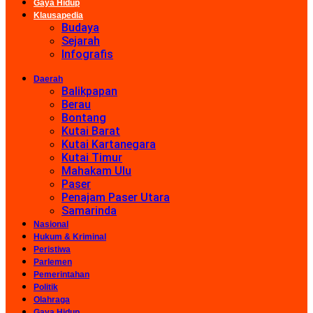
Gaya Hidup
Klausapedia
Budaya
Sejarah
Infografis
Daerah
Balikpapan
Berau
Bontang
Kutai Barat
Kutai Kartanegara
Kutai Timur
Mahakam Ulu
Paser
Penajam Paser Utara
Samarinda
Nasional
Hukum & Kriminal
Peristiwa
Parlemen
Pemerintahan
Politik
Olahraga
Gaya Hidup