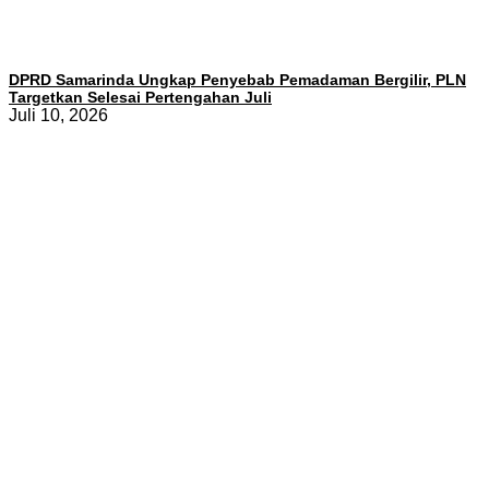
DPRD Samarinda Ungkap Penyebab Pemadaman Bergilir, PLN
Targetkan Selesai Pertengahan Juli
Juli 10, 2026