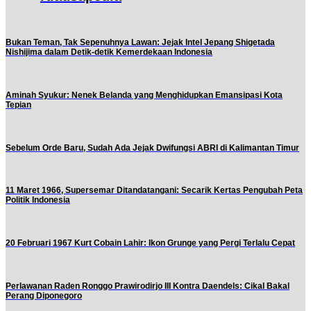
Bukan Teman, Tak Sepenuhnya Lawan: Jejak Intel Jepang Shigetada
Nishijima dalam Detik-detik Kemerdekaan Indonesia
Aminah Syukur: Nenek Belanda yang Menghidupkan Emansipasi Kota
Tepian
Sebelum Orde Baru, Sudah Ada Jejak Dwifungsi ABRI di Kalimantan Timur
11 Maret 1966, Supersemar Ditandatangani: Secarik Kertas Pengubah Peta
Politik Indonesia
20 Februari 1967 Kurt Cobain Lahir: Ikon Grunge yang Pergi Terlalu Cepat
Perlawanan Raden Ronggo Prawirodirjo III Kontra Daendels: Cikal Bakal
Perang Diponegoro