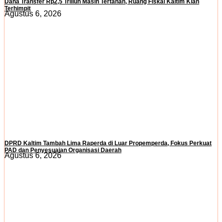
Dana Transfer Rp2,5 Triliun Masih Tertahan, Ruang Fiskal Kaltim Kian
Terhimpit
Agustus 6, 2026
DPRD Kaltim Tambah Lima Raperda di Luar Propemperda, Fokus Perkuat
PAD dan Penyesuaian Organisasi Daerah
Agustus 6, 2026