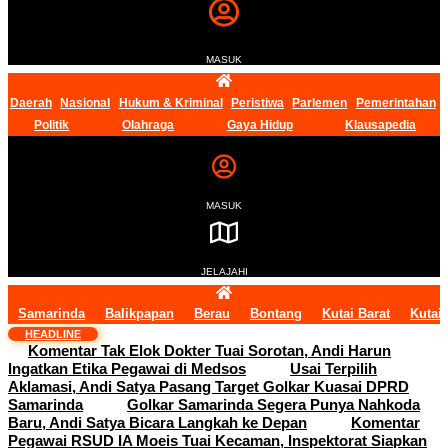
MASUK
Daerah
Nasional
Hukum & Kriminal
Peristiwa
Parlemen
Pemerintahan
Politik
Olahraga
Gaya Hidup
Klausapedia
MASUK
JELAJAHI
Samarinda
Balikpapan
Berau
Bontang
Kutai Barat
Kutai
HEADLINE
Komentar Tak Elok Dokter Tuai Sorotan, Andi Harun
Ingatkan Etika Pegawai di Medsos
Usai Terpilih
Aklamasi, Andi Satya Pasang Target Golkar Kuasai DPRD
Samarinda
Golkar Samarinda Segera Punya Nahkoda
Baru, Andi Satya Bicara Langkah ke Depan
Komentar
Pegawai RSUD IA Moeis Tuai Kecaman, Inspektorat Siapkan