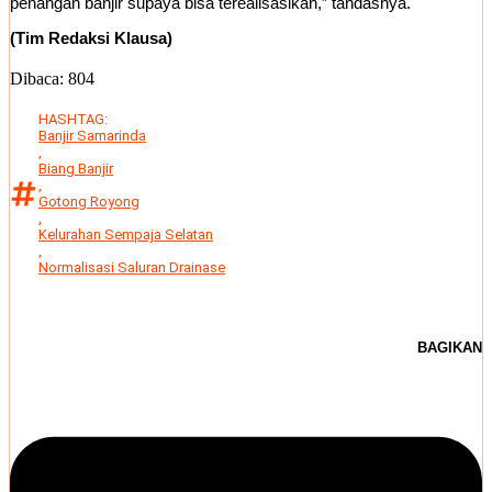
penangan banjir supaya bisa terealisasikan,” tandasnya.
(Tim Redaksi Klausa)
Dibaca:
804
HASHTAG:
Banjir Samarinda
,
Biang Banjir
,
Gotong Royong
,
Kelurahan Sempaja Selatan
,
Normalisasi Saluran Drainase
BAGIKAN