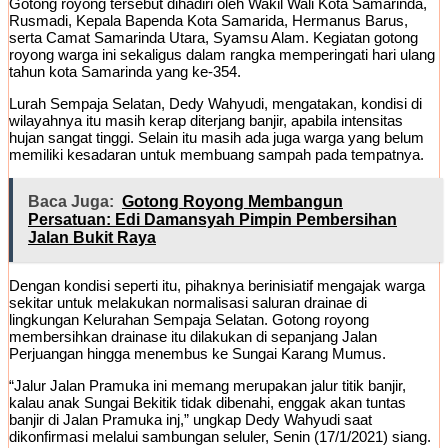
Gotong royong tersebut dihadiri oleh Wakil Wali Kota Samarinda,
Rusmadi, Kepala Bapenda Kota Samarida, Hermanus Barus,
serta Camat Samarinda Utara, Syamsu Alam. Kegiatan gotong
royong warga ini sekaligus dalam rangka memperingati hari ulang
tahun kota Samarinda yang ke-354.
Lurah Sempaja Selatan, Dedy Wahyudi, mengatakan, kondisi di
wilayahnya itu masih kerap diterjang banjir, apabila intensitas
hujan sangat tinggi. Selain itu masih ada juga warga yang belum
memiliki kesadaran untuk membuang sampah pada tempatnya.
Baca Juga:
Gotong Royong Membangun
Persatuan: Edi Damansyah Pimpin Pembersihan
Jalan Bukit Raya
Dengan kondisi seperti itu, pihaknya berinisiatif mengajak warga
sekitar untuk melakukan normalisasi saluran drainae di
lingkungan Kelurahan Sempaja Selatan. Gotong royong
membersihkan drainase itu dilakukan di sepanjang Jalan
Perjuangan hingga menembus ke Sungai Karang Mumus.
“Jalur Jalan Pramuka ini memang merupakan jalur titik banjir,
kalau anak Sungai Bekitik tidak dibenahi, enggak akan tuntas
banjir di Jalan Pramuka inj,” ungkap Dedy Wahyudi saat
dikonfirmasi melalui sambungan seluler, Senin (17/1/2021) siang.