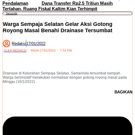
Pendalaman
Dana Transfer Rp2,5 Triliun Masih
Tertahan, Ruang Fiskal Kaltim Kian Terhimpit
Samarinda
Warga Sempaja Selatan Gelar Aksi Gotong
Royong Masal Benahi Drainase Tersumbat
Redaksi
17/01/2022
OLEH
REDAKSI
PADA
17/01/2022
7:52 PM
Drainase di Kelurahan Sempaja Selatan, Samarinda tersumbat sampah.
Warga berinisiatif melakukan normaliasi dengan gotong royong masal pada
Minggu (16/1/2022)
BAGIKAN