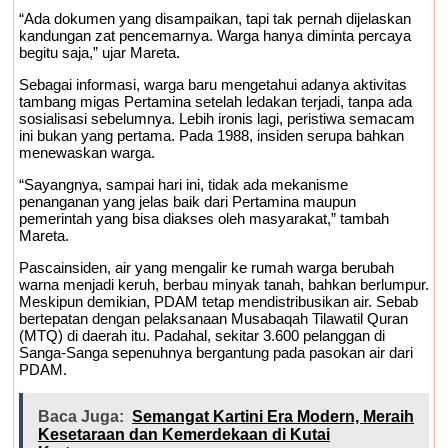
“Ada dokumen yang disampaikan, tapi tak pernah dijelaskan
kandungan zat pencemarnya. Warga hanya diminta percaya
begitu saja,” ujar Mareta.
Sebagai informasi, warga baru mengetahui adanya aktivitas
tambang migas Pertamina setelah ledakan terjadi, tanpa ada
sosialisasi sebelumnya. Lebih ironis lagi, peristiwa semacam
ini bukan yang pertama. Pada 1988, insiden serupa bahkan
menewaskan warga.
“Sayangnya, sampai hari ini, tidak ada mekanisme
penanganan yang jelas baik dari Pertamina maupun
pemerintah yang bisa diakses oleh masyarakat,” tambah
Mareta.
Pascainsiden, air yang mengalir ke rumah warga berubah
warna menjadi keruh, berbau minyak tanah, bahkan berlumpur.
Meskipun demikian, PDAM tetap mendistribusikan air. Sebab
bertepatan dengan pelaksanaan Musabaqah Tilawatil Quran
(MTQ) di daerah itu. Padahal, sekitar 3.600 pelanggan di
Sanga-Sanga sepenuhnya bergantung pada pasokan air dari
PDAM.
Baca Juga:
Semangat Kartini Era Modern, Meraih
Kesetaraan dan Kemerdekaan di Kutai