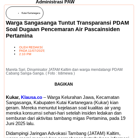
Administrasi PAW
Kutai Kartanegara
Warga Sangasanga Tuntut Transparansi PDAM
Soal Dugaan Pencemaran Air Pascainsiden
Pertamina
OLEH
REDAKSI
PADA
11/07/2025
2:10 PM
Mareta Sari, Dinamisator JATAM Kaltim dan warga mendatangi PDAM
Cabang Sanga-Sanga. ( Foto : Istimewa )
BAGIKAN
Kukar,
Klausa.co
– Warga Kelurahan Jawa, Kecamatan
Sangasanga, Kabupaten Kutai Kartanegara (Kukar) kian
geram. Mereka menuntut kejelasan soal kualitas air yang
mereka konsumsi sehari-hari setelah insiden ledakan dan
semburan dari aktivitas tambang migas Pertamina, pada 19
Juni 2025 lalu.
Didampingi Jaringan Advokasi Tambang (JATAM) Kaltim,