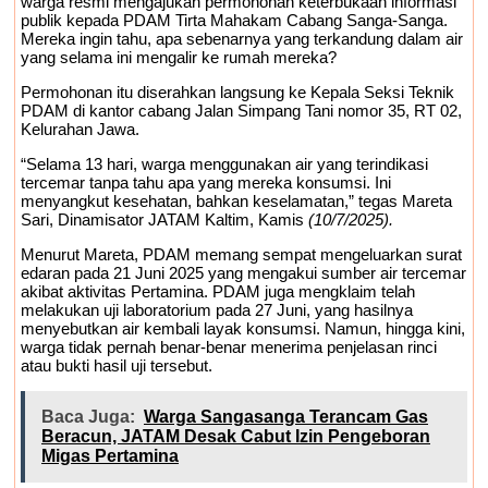
warga resmi mengajukan permohonan keterbukaan informasi
publik kepada PDAM Tirta Mahakam Cabang Sanga-Sanga.
Mereka ingin tahu, apa sebenarnya yang terkandung dalam air
yang selama ini mengalir ke rumah mereka?
Permohonan itu diserahkan langsung ke Kepala Seksi Teknik
PDAM di kantor cabang Jalan Simpang Tani nomor 35, RT 02,
Kelurahan Jawa.
“Selama 13 hari, warga menggunakan air yang terindikasi
tercemar tanpa tahu apa yang mereka konsumsi. Ini
menyangkut kesehatan, bahkan keselamatan,” tegas Mareta
Sari, Dinamisator JATAM Kaltim, Kamis
(10/7/2025).
Menurut Mareta, PDAM memang sempat mengeluarkan surat
edaran pada 21 Juni 2025 yang mengakui sumber air tercemar
akibat aktivitas Pertamina. PDAM juga mengklaim telah
melakukan uji laboratorium pada 27 Juni, yang hasilnya
menyebutkan air kembali layak konsumsi. Namun, hingga kini,
warga tidak pernah benar-benar menerima penjelasan rinci
atau bukti hasil uji tersebut.
Baca Juga:
Warga Sangasanga Terancam Gas
Beracun, JATAM Desak Cabut Izin Pengeboran
Migas Pertamina