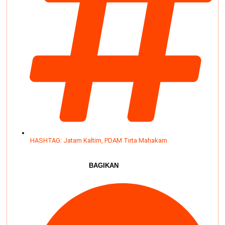
HASHTAG:
Jatam Kaltim
,
PDAM Tirta Mahakam
BAGIKAN