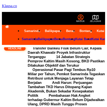
Klausa.co
MASUK
JELAJAHI
Samarinda
Balikpapan
Berau
Bontang
Kutai 
Samarinda
Balikpapan
Berau
Bontang
Kutai Barat
Kutai Kart
Transfer Bankeu Fisik Belum Cair, Kepala
HEADLINE
Daerah Khawatir Proyek Infrastruktur
Terganggu
14 Jabatan Strategis
Pemprov Kaltim Masih Kosong, BKD Pastikan
Dilakukan Objektif dan Terukur
Operasional Pasar Pagi Tembus Rp10
Miliar per Tahun, Pemkot Samarinda Tegaskan
Retribusi untuk Menjaga Layanan Tetap
Berjalan
Andi Harun: Perjuangan
Tambahan TKD Harus Ditopang Kajian
Akademik, Bukan Sekadar Kesepakatan
Politik
Pembahasan Hak Angket
terhadap Gubernur Kaltim Belum Dijadwalkan
Ulang, DPRD Masih Tunggu Proses