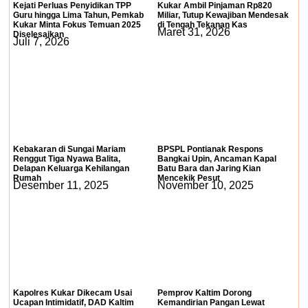
Kejati Perluas Penyidikan TPP
Kukar Ambil Pinjaman Rp820
Guru hingga Lima Tahun, Pemkab
Miliar, Tutup Kewajiban Mendesak
Kukar Minta Fokus Temuan 2025
di Tengah Tekanan Kas
Maret 31, 2026
Diselesaikan
Juli 7, 2026
Kebakaran di Sungai Mariam
BPSPL Pontianak Respons
Renggut Tiga Nyawa Balita,
Bangkai Upin, Ancaman Kapal
Delapan Keluarga Kehilangan
Batu Bara dan Jaring Kian
Rumah
Mencekik Pesut
Desember 11, 2025
November 10, 2025
Kapolres Kukar Dikecam Usai
Pemprov Kaltim Dorong
Ucapan Intimidatif, DAD Kaltim
Kemandirian Pangan Lewat