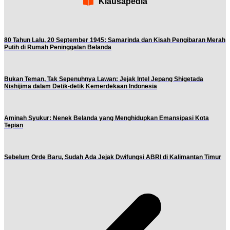
Klausapedia
80 Tahun Lalu, 20 September 1945: Samarinda dan Kisah Pengibaran Merah
Putih di Rumah Peninggalan Belanda
Bukan Teman, Tak Sepenuhnya Lawan: Jejak Intel Jepang Shigetada
Nishijima dalam Detik-detik Kemerdekaan Indonesia
Aminah Syukur: Nenek Belanda yang Menghidupkan Emansipasi Kota
Tepian
Sebelum Orde Baru, Sudah Ada Jejak Dwifungsi ABRI di Kalimantan Timur