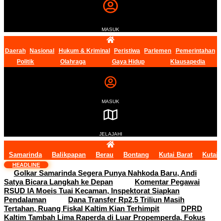
MASUK
Daerah
Nasional
Hukum & Kriminal
Peristiwa
Parlemen
Pemerintahan
Politik
Olahraga
Gaya Hidup
Klausapedia
MASUK
JELAJAHI
Samarinda
Balikpapan
Berau
Bontang
Kutai Barat
Kutai
HEADLINE
Golkar Samarinda Segera Punya Nahkoda Baru, Andi
Satya Bicara Langkah ke Depan
Komentar Pegawai
RSUD IA Moeis Tuai Kecaman, Inspektorat Siapkan
Pendalaman
Dana Transfer Rp2,5 Triliun Masih
Tertahan, Ruang Fiskal Kaltim Kian Terhimpit
DPRD
Kaltim Tambah Lima Raperda di Luar Propemperda, Fokus