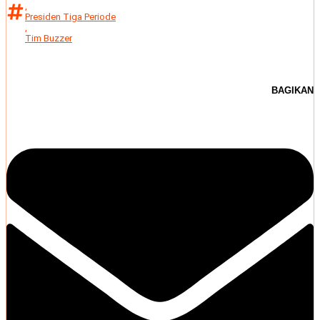
,
Presiden Tiga Periode
,
Tim Buzzer
BAGIKAN