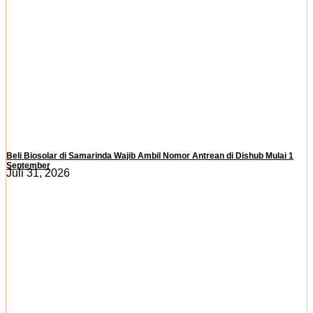
Beli Biosolar di Samarinda Wajib Ambil Nomor Antrean di Dishub Mulai 1
September
Juli 31, 2026