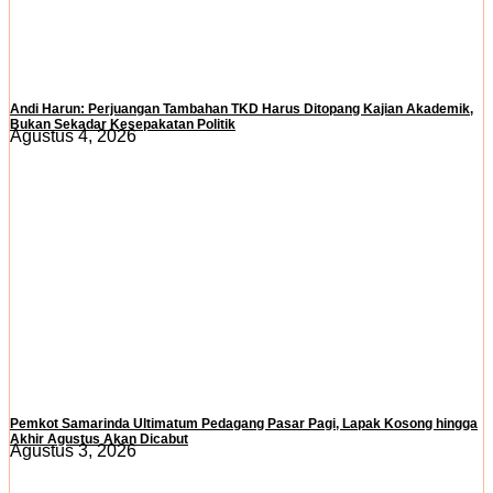
Andi Harun: Perjuangan Tambahan TKD Harus Ditopang Kajian Akademik,
Bukan Sekadar Kesepakatan Politik
Agustus 4, 2026
Pemkot Samarinda Ultimatum Pedagang Pasar Pagi, Lapak Kosong hingga
Akhir Agustus Akan Dicabut
Agustus 3, 2026