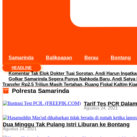
Samarinda
Balikpapan
Berau
Bontang
HEADLINE
Komentar Tak Elok Dokter Tuai Sorotan, Andi Harun Ingatk
Golkar Samarinda Segera Punya Nahkoda Baru, Andi Satya
Transfer Rp2,5 Triliun Masih Tertahan, Ruang Fiskal Kaltim Kia
Polresta Samarinda
Tarif Tes PCR Dala
Agustus 24, 2021
Dua Minggu Tak Pulang Istri Liburan ke Bontang
Agustus 14, 2021