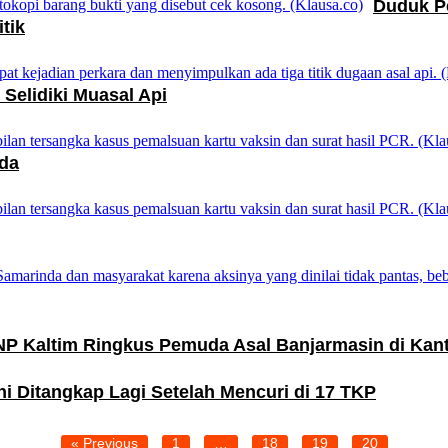
Duduk P
tik
 Selidiki Muasal Api
nda
P Kaltim Ringkus Pemuda Asal Banjarmasin di Kant
ni Ditangkap Lagi Setelah Mencuri di 17 TKP
« Previous
1
…
18
19
20