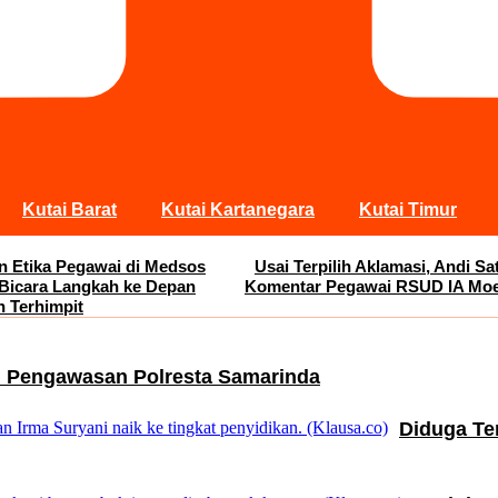
Kutai Barat
Kutai Kartanegara
Kutai Timur
an Etika Pegawai di Medsos
Usai Terpilih Aklamasi, Andi 
 Bicara Langkah ke Depan
Komentar Pegawai RSUD IA Moei
n Terhimpit
m Pengawasan Polresta Samarinda
Diduga Te