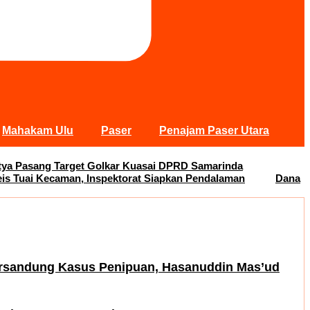
Mahakam Ulu
Paser
Penajam Paser Utara
Satya Pasang Target Golkar Kuasai DPRD Samarinda
s Tuai Kecaman, Inspektorat Siapkan Pendalaman
Dana
rsandung Kasus Penipuan, Hasanuddin Mas’ud