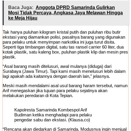
Baca Juga:
Anggota DPRD Samarinda Gulirkan
Mosi Tidak Percaya, Angkasa Jaya Melawan Hingga
ke Meja Hijau
Tak hanya puluhan kilogram kristal putih dan puluhan ribu butir
ekstasi yang diamankan polisi, pasalnya barang yang digunakan
para pelaku untuk menyimpan narkotika ini juga turut disita.
Seperti tiga timbangan digital, satu tas ransel carrier 60 liter, dua
kotak plastik, satu kaleng box, puluhan plastik klip dan mesin pres
plastik.
“Asal barang masih ditelusuri, awal mulanya (diduga) dari
Surabaya (Jawa Timur). Tapi kami masih menelusuri lebih dalam
lagi apakah ada kaitannya dengan daerah lain,” jelasnya.
Meski masih mendalami asal usul barang haram tersebut, namun
Arif menegaskan jika tujuan para pelaku sejatinya akan
melakukan peredaran di Kota Tepian.
Kapolresta Samarinda Kombespol Arif
Budiman ketika menghadapi para pelaku
pengedar sabu dan ekstasi. (Klausa.co)
“Rencana akan diedarkan di Samarinda. Modusnya ingin menjual