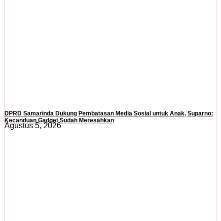
DPRD Samarinda Dukung Pembatasan Media Sosial untuk Anak, Suparno:
Kecanduan Gadget Sudah Meresahkan
Agustus 5, 2026