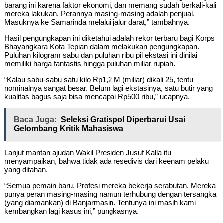
barang ini karena faktor ekonomi, dan memang sudah berkali-kali
mereka lakukan. Perannya masing-masing adalah penjual.
Masuknya ke Samarinda melalui jalur darat,” tambahnya.
Hasil pengungkapan ini diketahui adalah rekor terbaru bagi Korps
Bhayangkara Kota Tepian dalam melakukan pengungkapan.
Puluhan kilogram sabu dan puluhan ribu pil ekstasi ini dinilai
memiliki harga fantastis hingga puluhan miliar rupiah.
“Kalau sabu-sabu satu kilo Rp1,2 M (miliar) dikali 25, tentu
nominalnya sangat besar. Belum lagi ekstasinya, satu butir yang
kualitas bagus saja bisa mencapai Rp500 ribu,” ucapnya.
Baca Juga:
Seleksi Gratispol Diperbarui Usai
Gelombang Kritik Mahasiswa
Lanjut mantan ajudan Wakil Presiden Jusuf Kalla itu
menyampaikan, bahwa tidak ada resedivis dari keenam pelaku
yang ditahan.
“Semua pemain baru. Profesi mereka bekerja serabutan. Mereka
punya peran masing-masing namun terhubung dengan tersangka
(yang diamankan) di Banjarmasin. Tentunya ini masih kami
kembangkan lagi kasus ini,” pungkasnya.