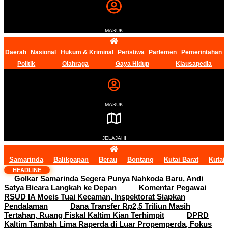
MASUK
Daerah
Nasional
Hukum & Kriminal
Peristiwa
Parlemen
Pemerintahan
Politik
Olahraga
Gaya Hidup
Klausapedia
MASUK
JELAJAHI
Samarinda
Balikpapan
Berau
Bontang
Kutai Barat
Kutai
HEADLINE
Golkar Samarinda Segera Punya Nahkoda Baru, Andi
Satya Bicara Langkah ke Depan
Komentar Pegawai
RSUD IA Moeis Tuai Kecaman, Inspektorat Siapkan
Pendalaman
Dana Transfer Rp2,5 Triliun Masih
Tertahan, Ruang Fiskal Kaltim Kian Terhimpit
DPRD
Kaltim Tambah Lima Raperda di Luar Propemperda, Fokus