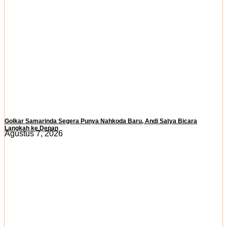
Golkar Samarinda Segera Punya Nahkoda Baru, Andi Satya Bicara
Langkah ke Depan
Agustus 7, 2026