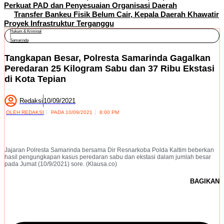
Perkuat PAD dan Penyesuaian Organisasi Daerah
Transfer Bankeu Fisik Belum Cair, Kepala Daerah Khawatir
Proyek Infrastruktur Terganggu
Hukum & Kriminal
|
Samarinda
Tangkapan Besar, Polresta Samarinda Gagalkan
Peredaran 25 Kilogram Sabu dan 37 Ribu Ekstasi
di Kota Tepian
Redaksi
10/09/2021
OLEH
REDAKSI
PADA
10/09/2021
8:00 PM
Jajaran Polresta Samarinda bersama Dir Resnarkoba Polda Kaltim beberkan
hasil pengungkapan kasus peredaran sabu dan ekstasi dalam jumlah besar
pada Jumat (10/9/2021) sore. (Klausa.co)
BAGIKAN