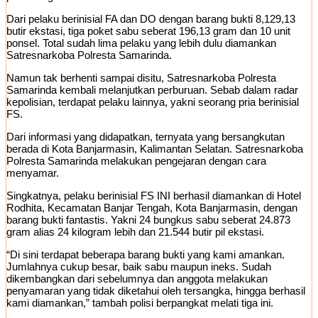
Dari pelaku berinisial FA dan DO dengan barang bukti 8,129,13
butir ekstasi, tiga poket sabu seberat 196,13 gram dan 10 unit
ponsel. Total sudah lima pelaku yang lebih dulu diamankan
Satresnarkoba Polresta Samarinda.
Namun tak berhenti sampai disitu, Satresnarkoba Polresta
Samarinda kembali melanjutkan perburuan. Sebab dalam radar
kepolisian, terdapat pelaku lainnya, yakni seorang pria berinisial
FS.
Dari informasi yang didapatkan, ternyata yang bersangkutan
berada di Kota Banjarmasin, Kalimantan Selatan. Satresnarkoba
Polresta Samarinda melakukan pengejaran dengan cara
menyamar.
Singkatnya, pelaku berinisial FS INI berhasil diamankan di Hotel
Rodhita, Kecamatan Banjar Tengah, Kota Banjarmasin, dengan
barang bukti fantastis. Yakni 24 bungkus sabu seberat 24.873
gram alias 24 kilogram lebih dan 21.544 butir pil ekstasi.
“Di sini terdapat beberapa barang bukti yang kami amankan.
Jumlahnya cukup besar, baik sabu maupun ineks. Sudah
dikembangkan dari sebelumnya dan anggota melakukan
penyamaran yang tidak diketahui oleh tersangka, hingga berhasil
kami diamankan,” tambah polisi berpangkat melati tiga ini.