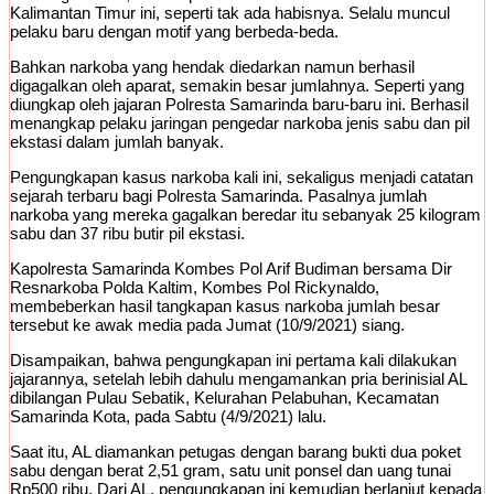
Kalimantan Timur ini, seperti tak ada habisnya. Selalu muncul
pelaku baru dengan motif yang berbeda-beda.
Bahkan narkoba yang hendak diedarkan namun berhasil
digagalkan oleh aparat, semakin besar jumlahnya. Seperti yang
diungkap oleh jajaran Polresta Samarinda baru-baru ini. Berhasil
menangkap pelaku jaringan pengedar narkoba jenis sabu dan pil
ekstasi dalam jumlah banyak.
Pengungkapan kasus narkoba kali ini, sekaligus menjadi catatan
sejarah terbaru bagi Polresta Samarinda. Pasalnya jumlah
narkoba yang mereka gagalkan beredar itu sebanyak 25 kilogram
sabu dan 37 ribu butir pil ekstasi.
Kapolresta Samarinda Kombes Pol Arif Budiman bersama Dir
Resnarkoba Polda Kaltim, Kombes Pol Rickynaldo,
membeberkan hasil tangkapan kasus narkoba jumlah besar
tersebut ke awak media pada Jumat (10/9/2021) siang.
Disampaikan, bahwa pengungkapan ini pertama kali dilakukan
jajarannya, setelah lebih dahulu mengamankan pria berinisial AL
dibilangan Pulau Sebatik, Kelurahan Pelabuhan, Kecamatan
Samarinda Kota, pada Sabtu (4/9/2021) lalu.
Saat itu, AL diamankan petugas dengan barang bukti dua poket
sabu dengan berat 2,51 gram, satu unit ponsel dan uang tunai
Rp500 ribu. Dari AL, pengungkapan ini kemudian berlanjut kepada