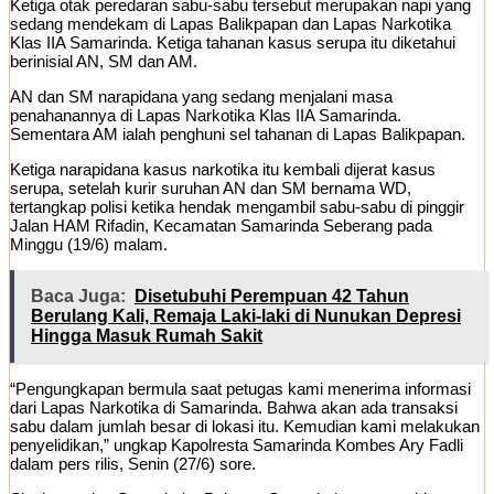
Ketiga otak peredaran sabu-sabu tersebut merupakan napi yang
sedang mendekam di Lapas Balikpapan dan Lapas Narkotika
Klas IIA Samarinda. Ketiga tahanan kasus serupa itu diketahui
berinisial AN, SM dan AM.
AN dan SM narapidana yang sedang menjalani masa
penahanannya di Lapas Narkotika Klas IIA Samarinda.
Sementara AM ialah penghuni sel tahanan di Lapas Balikpapan.
Ketiga narapidana kasus narkotika itu kembali dijerat kasus
serupa, setelah kurir suruhan AN dan SM bernama WD,
tertangkap polisi ketika hendak mengambil sabu-sabu di pinggir
Jalan HAM Rifadin, Kecamatan Samarinda Seberang pada
Minggu (19/6) malam.
Baca Juga:
Disetubuhi Perempuan 42 Tahun
Berulang Kali, Remaja Laki-laki di Nunukan Depresi
Hingga Masuk Rumah Sakit
“Pengungkapan bermula saat petugas kami menerima informasi
dari Lapas Narkotika di Samarinda. Bahwa akan ada transaksi
sabu dalam jumlah besar di lokasi itu. Kemudian kami melakukan
penyelidikan,” ungkap Kapolresta Samarinda Kombes Ary Fadli
dalam pers rilis, Senin (27/6) sore.