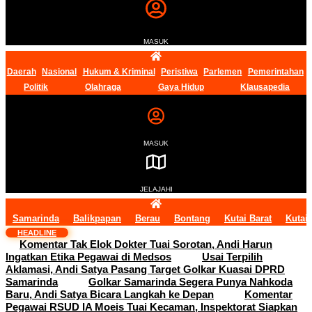
MASUK
Daerah
Nasional
Hukum & Kriminal
Peristiwa
Parlemen
Pemerintahan
Politik
Olahraga
Gaya Hidup
Klausapedia
MASUK
JELAJAHI
Samarinda
Balikpapan
Berau
Bontang
Kutai Barat
Kutai
HEADLINE
Komentar Tak Elok Dokter Tuai Sorotan, Andi Harun
Ingatkan Etika Pegawai di Medsos
Usai Terpilih
Aklamasi, Andi Satya Pasang Target Golkar Kuasai DPRD
Samarinda
Golkar Samarinda Segera Punya Nahkoda
Baru, Andi Satya Bicara Langkah ke Depan
Komentar
Pegawai RSUD IA Moeis Tuai Kecaman, Inspektorat Siapkan