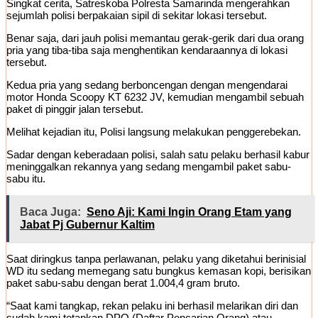
Singkat cerita, Satreskoba Polresta Samarinda mengerahkan
sejumlah polisi berpakaian sipil di sekitar lokasi tersebut.
Benar saja, dari jauh polisi memantau gerak-gerik dari dua orang
pria yang tiba-tiba saja menghentikan kendaraannya di lokasi
tersebut.
Kedua pria yang sedang berboncengan dengan mengendarai
motor Honda Scoopy KT 6232 JV, kemudian mengambil sebuah
paket di pinggir jalan tersebut.
Melihat kejadian itu, Polisi langsung melakukan penggerebekan.
Sadar dengan keberadaan polisi, salah satu pelaku berhasil kabur
meninggalkan rekannya yang sedang mengambil paket sabu-
sabu itu.
Baca Juga:
Seno Aji: Kami Ingin Orang Etam yang
Jabat Pj Gubernur Kaltim
Saat diringkus tanpa perlawanan, pelaku yang diketahui berinisial
WD itu sedang memegang satu bungkus kemasan kopi, berisikan
paket sabu-sabu dengan berat 1.004,4 gram bruto.
“Saat kami tangkap, rekan pelaku ini berhasil melarikan diri dan
sudah kami tetapkan DPO (Daftar Pencarian Orang) atau