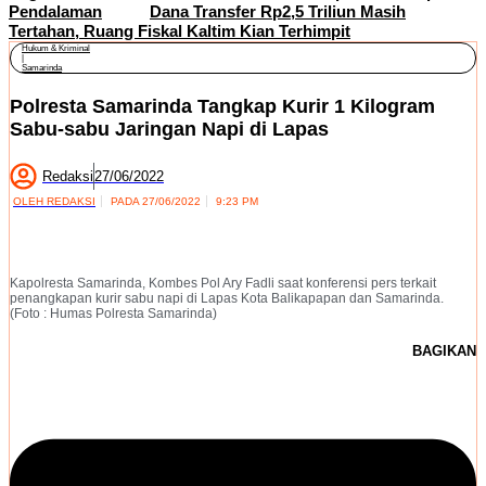
Pendalaman
Dana Transfer Rp2,5 Triliun Masih
Tertahan, Ruang Fiskal Kaltim Kian Terhimpit
Hukum & Kriminal
|
Samarinda
Polresta Samarinda Tangkap Kurir 1 Kilogram
Sabu-sabu Jaringan Napi di Lapas
Redaksi
27/06/2022
OLEH
REDAKSI
PADA
27/06/2022
9:23 PM
Kapolresta Samarinda, Kombes Pol Ary Fadli saat konferensi pers terkait
penangkapan kurir sabu napi di Lapas Kota Balikapapan dan Samarinda.
(Foto : Humas Polresta Samarinda)
BAGIKAN