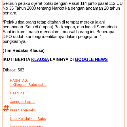
Seluruh pelaku dijerat polisi dengan Pasal 114 junto pasal 112 UU
No 35 Tahun 2009 tentang Narkotika dengan ancaman 20 tahun
penjara.
“Pelaku tiga orang tetap ditahan di tempat mereka jalani
penahanan. Satu di (Lapas) Balikpapan, dua lagi di Samarinda.
Saat ini kami masih mendalami muasal barang ini. Beberapa
DPO sudah kantongi identitasnya dalam pengejaran,”
pungkasnya.
(Tim Redaksi Klausa)
IKUTI BERITA
KLAUSA
LAINNYA DI
GOOGLE NEWS
Dibaca:
563
HASHTAG:
1 Kilogram Sabu-sabu
,
Headline
,
Jaringan Lapas
,
Kurir Sabu-sabu
,
Napi Kendalikan Sabu
,