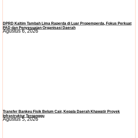
DPRD Kaltim Tambah Lima Raperda di Luar Propemperda, Fokus Perkuat
PAD dan Penyesuaian Organisasi Daerah
Agustus 6, 2026
Transfer Bankeu Fisik Belum Cair, Kepala Daerah Khawatir Proyek
Infrastruktur Terganggu
Agustus 5, 2026