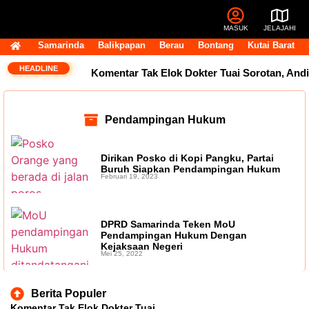
MASUK
JELAJAHI
Samarinda
Balikpapan
Berau
Bontang
Kutai Barat
HEADLINE
Komentar Tak Elok Dokter Tuai Sorotan, Andi
Harun Ingatkan Etika Pegawai di Medsos
Pendampingan Hukum
Usai Terpilih Aklamasi, Andi Satya Pasang
Target Golkar Kuasai DPRD Samarinda
Dirikan Posko di Kopi Pangku, Partai
Buruh Siapkan Pendampingan Hukum
Februari 19, 2023
Golkar Samarinda Segera Punya Nahkoda
Baru, Andi Satya Bicara Langkah ke Depan
DPRD Samarinda Teken MoU
Pendampingan Hukum Dengan
Komentar Pegawai RSUD IA Moeis Tuai
Kejaksaan Negeri
Mei 25, 2022
Kecaman, Inspektorat Siapkan Pendalaman
Berita Populer
Dana Transfer Rp2,5 Triliun Masih Tertahan,
Komentar Tak Elok Dokter Tuai