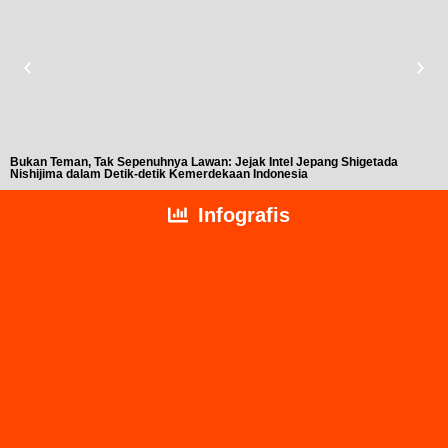
Bukan Teman, Tak Sepenuhnya Lawan: Jejak Intel Jepang Shigetada
A
Nishijima dalam Detik-detik Kemerdekaan Indonesia
T
Infografis