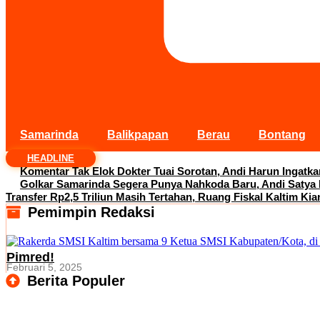
Samarinda
Balikpapan
Berau
Bontang
HEADLINE
Komentar Tak Elok Dokter Tuai Sorotan, Andi Harun Ingatk
Golkar Samarinda Segera Punya Nahkoda Baru, Andi Satya
Transfer Rp2,5 Triliun Masih Tertahan, Ruang Fiskal Kaltim Kia
Pemimpin Redaksi
Pimred!
Februari 5, 2025
Berita Populer