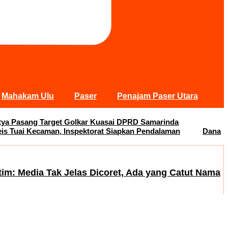
Mahakam Ulu
Paser
Penajam Paser Utara
Satya Pasang Target Golkar Kuasai DPRD Samarinda
s Tuai Kecaman, Inspektorat Siapkan Pendalaman
Dana
tim: Media Tak Jelas Dicoret, Ada yang Catut Nama