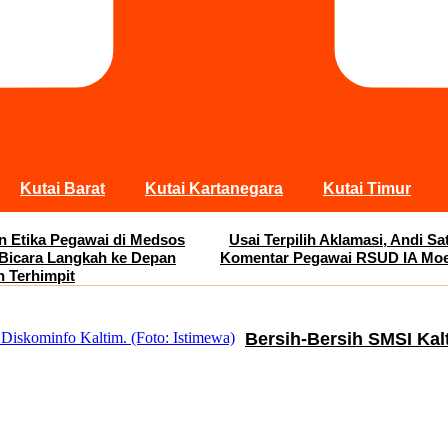
Kutai Barat
Kutai Kartanegara
Kutai Timur
an Etika Pegawai di Medsos
Usai Terpilih Aklamasi, Andi 
 Bicara Langkah ke Depan
Komentar Pegawai RSUD IA Moei
n Terhimpit
Bersih-Bersih SMSI Kal