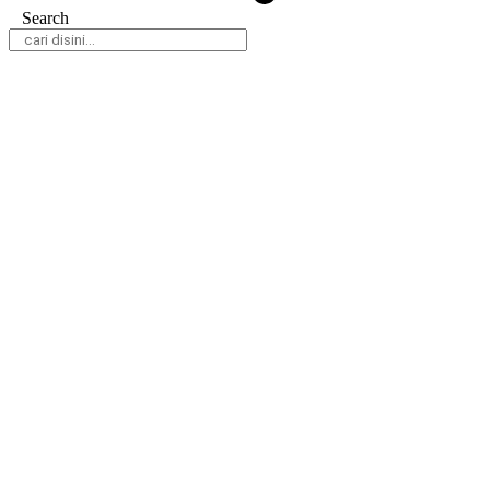
Search
Daerah
Nasional
Hukum & Kriminal
Peristiwa
Politik
Olahraga
Gaya Hidup
Parlemen
Pemerintahan
Klausapedia
Advertorial