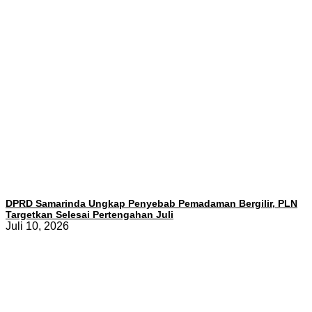
DPRD Samarinda Ungkap Penyebab Pemadaman Bergilir, PLN
Targetkan Selesai Pertengahan Juli
Juli 10, 2026