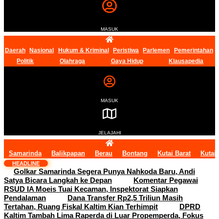
MASUK
Daerah
Nasional
Hukum & Kriminal
Peristiwa
Parlemen
Pemerintahan
Politik
Olahraga
Gaya Hidup
Klausapedia
MASUK
JELAJAHI
Samarinda
Balikpapan
Berau
Bontang
Kutai Barat
Kutai
HEADLINE
Golkar Samarinda Segera Punya Nahkoda Baru, Andi
Satya Bicara Langkah ke Depan
Komentar Pegawai
RSUD IA Moeis Tuai Kecaman, Inspektorat Siapkan
Pendalaman
Dana Transfer Rp2,5 Triliun Masih
Tertahan, Ruang Fiskal Kaltim Kian Terhimpit
DPRD
Kaltim Tambah Lima Raperda di Luar Propemperda, Fokus