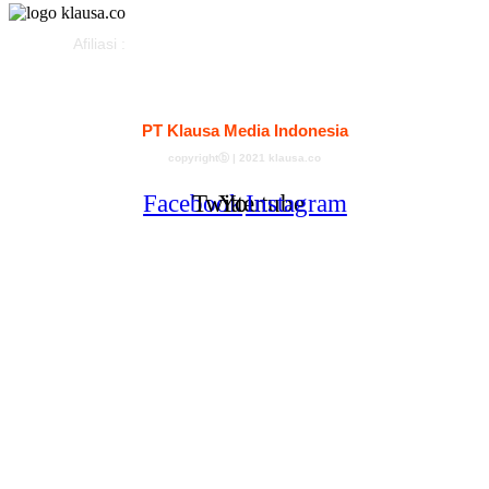
Afiliasi :
Kontak
Redaksi
Tentang
Pedoman Media Siber
PT Klausa Media Indonesia
copyrightⓑ | 2021 klausa.co
Facebook
Twitter
Youtube
Instagram