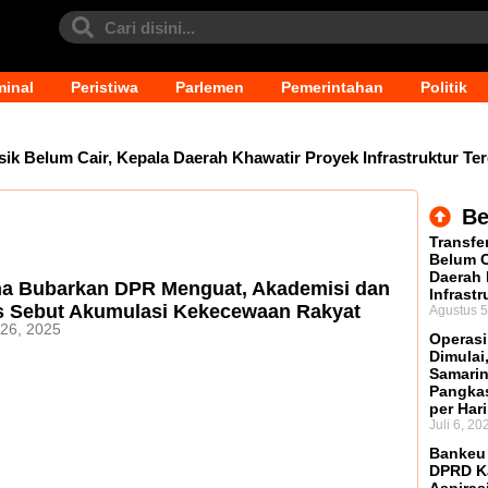
minal
Peristiwa
Parlemen
Pemerintahan
Politik
sik Belum Cair, Kepala Daerah Khawatir Proyek Infrastruktur T
 Kosong, BKD Pastikan Dilakukan Objektif dan Terukur
O
Be
Transfe
mkot Samarinda Tegaskan Retribusi untuk Menjaga Layanan Tetap
Belum C
Daerah 
a Bubarkan DPR Menguat, Akademisi dan
TKD Harus Ditopang Kajian Akademik, Bukan Sekadar Kesepaka
Infrast
is Sebut Akumulasi Kekecewaan Rakyat
Agustus 5
 26, 2025
ernur Kaltim Belum Dijadwalkan Ulang, DPRD Masih Tunggu Pr
Operasi
Dimulai
Samarin
Pangka
per Hari
Juli 6, 20
Bankeu 
DPRD Ka