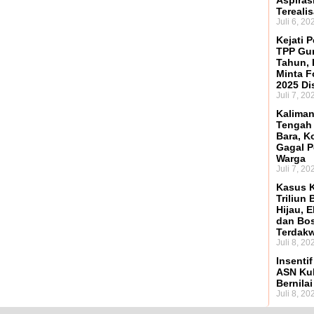
Aspiras
Terealis
Juli 6, 20
Kejati 
TPP Gur
Tahun,
Minta 
2025 Di
Juli 7, 20
Kaliman
Tengah
Bara, Ko
Gagal P
Warga
Juli 7, 20
Kasus K
Triliun 
Hijau, 
dan Bo
Terdak
Juli 8, 20
Insenti
ASN Kuk
Bernilai
Juli 8, 20