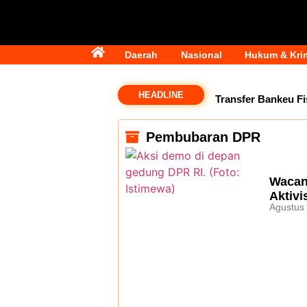
Daerah
Nasional
Hukum & Kri
HEADLINE
Transfer Bankeu Fi
Pemprov Kaltim Masih
Pembubaran DPR
Miliar per Tahun, Pe
Wacan
Perjuangan Tambahan 
Aktiv
Agustus
Angket terhadap Gub