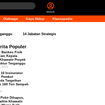
MASUK
Olahraga
Gaya Hidup
Klausapedia
erganggu
14 Jabatan Strategis
perasional Pasar Pagi Tembus Rp10
rita Populer
r Bankeu Fisik
 Berjalan
Andi Harun:
air, Kepala
Khawatir Proyek
tan Politik
Pembahasan Hak
ruktur Terganggu
, 2026
oses Administrasi PAW
 10 Insinerator
, Pemkot
da Targetkan
s 160 Ton Sampah
26
Pokir Dihapus,
ltim Khawatir