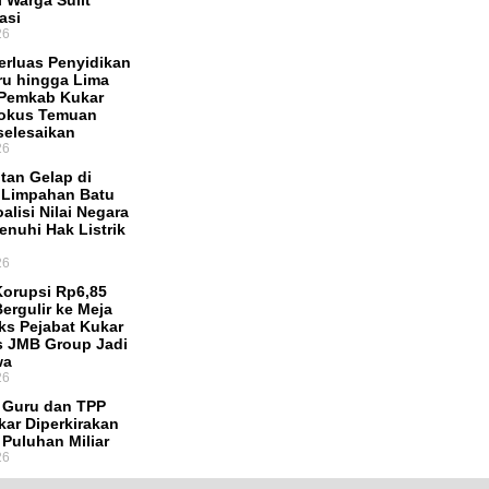
i Warga Sulit
asi
26
Perluas Penyidikan
u hingga Lima
 Pemkab Kukar
Fokus Temuan
selesaikan
26
tan Gelap di
 Limpahan Batu
alisi Nilai Negara
enuhi Hak Listrik
26
orupsi Rp6,85
Bergulir ke Meja
Eks Pejabat Kukar
s JMB Group Jadi
wa
26
f Guru dan TPP
ar Diperkirakan
 Puluhan Miliar
26