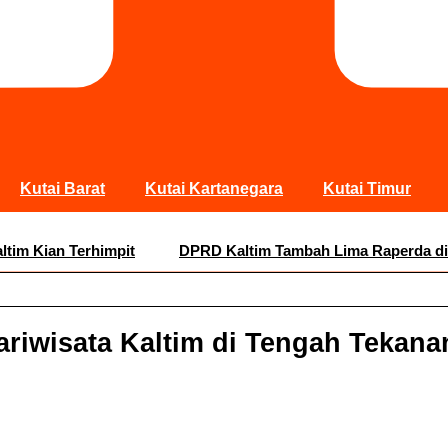
Kutai Barat
Kutai Kartanegara
Kutai Timur
ltim Kian Terhimpit
DPRD Kaltim Tambah Lima Raperda di
pala Daerah Khawatir Proyek Infrastruktur Terganggu
14 J
Pembatasan Media Sosial untuk Anak, Suparno: Kecanduan G
riwisata Kaltim di Tengah Tekana