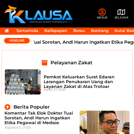
MASUK
JELAJAHI
Samarinda
Balikpapan
Berau
Bontang
Kutai Bar
HEADLINE
lok Dokter Tuai Sorotan, Andi Harun Ingatkan Etika Pega
Pelayanan Zakat
Pemkot Keluarkan Surat Edaran
Larangan Penukaran Uang dan
Layanan Zakat di Atas Trotoar
Maret 27, 2023
Berita Populer
Komentar Tak Elok Dokter Tuai
Sorotan, Andi Harun Ingatkan
Etika Pegawai di Medsos
Agustus 8, 2026