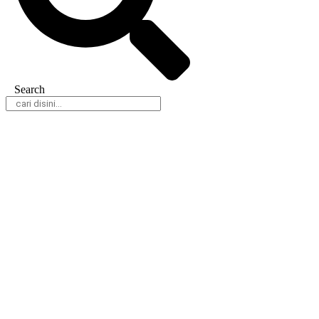
Search
Daerah
Nasional
Hukum & Kriminal
Peristiwa
Politik
Olahraga
Gaya Hidup
Parlemen