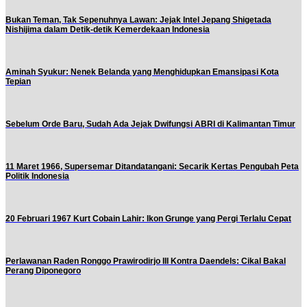
Bukan Teman, Tak Sepenuhnya Lawan: Jejak Intel Jepang Shigetada
Nishijima dalam Detik-detik Kemerdekaan Indonesia
Aminah Syukur: Nenek Belanda yang Menghidupkan Emansipasi Kota
Tepian
Sebelum Orde Baru, Sudah Ada Jejak Dwifungsi ABRI di Kalimantan Timur
11 Maret 1966, Supersemar Ditandatangani: Secarik Kertas Pengubah Peta
Politik Indonesia
20 Februari 1967 Kurt Cobain Lahir: Ikon Grunge yang Pergi Terlalu Cepat
Perlawanan Raden Ronggo Prawirodirjo III Kontra Daendels: Cikal Bakal
Perang Diponegoro