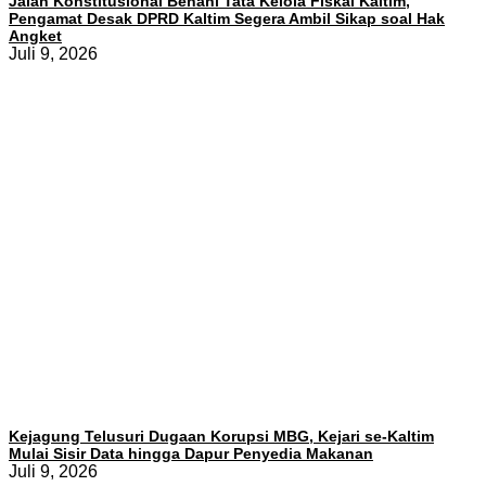
Jalan Konstitusional Benahi Tata Kelola Fiskal Kaltim,
Pengamat Desak DPRD Kaltim Segera Ambil Sikap soal Hak
Angket
Juli 9, 2026
Kejagung Telusuri Dugaan Korupsi MBG, Kejari se-Kaltim
Mulai Sisir Data hingga Dapur Penyedia Makanan
Juli 9, 2026