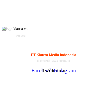
Pemerintahan
Klausapedia
Advertorial
Afiliasi :
Kontak
Redaksi
Tentang
Pedoman Media Siber
PT Klausa Media Indonesia
copyrightⓑ | 2021 klausa.co
Facebook
Twitter
Youtube
Instagram