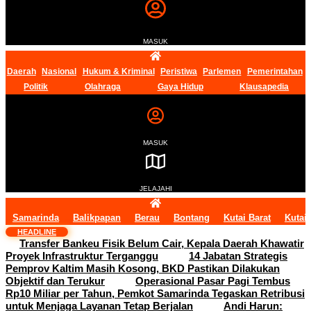
MASUK
Daerah
Nasional
Hukum & Kriminal
Peristiwa
Parlemen
Pemerintahan
Politik
Olahraga
Gaya Hidup
Klausapedia
MASUK
JELAJAHI
Samarinda
Balikpapan
Berau
Bontang
Kutai Barat
Kutai
HEADLINE
Transfer Bankeu Fisik Belum Cair, Kepala Daerah Khawatir
Proyek Infrastruktur Terganggu
14 Jabatan Strategis
Pemprov Kaltim Masih Kosong, BKD Pastikan Dilakukan
Objektif dan Terukur
Operasional Pasar Pagi Tembus
Rp10 Miliar per Tahun, Pemkot Samarinda Tegaskan Retribusi
untuk Menjaga Layanan Tetap Berjalan
Andi Harun: