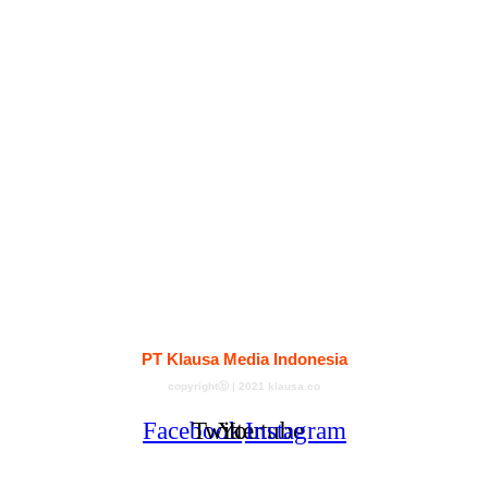
Kontak
Redaksi
Tentang
Pedoman Media Siber
PT Klausa Media Indonesia
copyrightⓑ | 2021 klausa.co
Facebook
Twitter
Youtube
Instagram