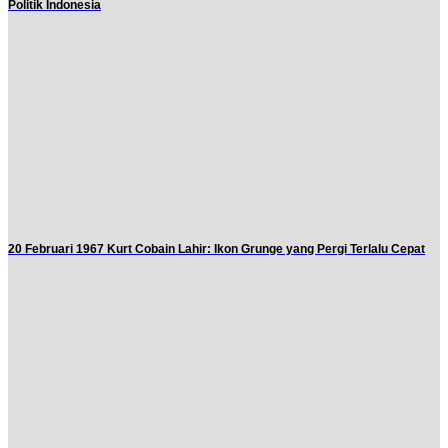
Politik Indonesia
20 Februari 1967 Kurt Cobain Lahir: Ikon Grunge yang Pergi Terlalu Cepat