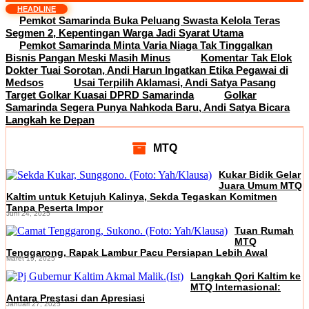
HEADLINE
Pemkot Samarinda Buka Peluang Swasta Kelola Teras
Segmen 2, Kepentingan Warga Jadi Syarat Utama
Pemkot Samarinda Minta Varia Niaga Tak Tinggalkan
Bisnis Pangan Meski Masih Minus
Komentar Tak Elok
Dokter Tuai Sorotan, Andi Harun Ingatkan Etika Pegawai di
Medsos
Usai Terpilih Aklamasi, Andi Satya Pasang
Target Golkar Kuasai DPRD Samarinda
Golkar
Samarinda Segera Punya Nahkoda Baru, Andi Satya Bicara
Langkah ke Depan
MTQ
Kukar Bidik Gelar
Juara Umum MTQ
Kaltim untuk Ketujuh Kalinya, Sekda Tegaskan Komitmen
Tanpa Peserta Impor
Juni 24, 2025
Tuan Rumah
MTQ
Tenggarong, Rapak Lambur Pacu Persiapan Lebih Awal
Maret 19, 2025
Langkah Qori Kaltim ke
MTQ Internasional:
Antara Prestasi dan Apresiasi
Januari 27, 2025