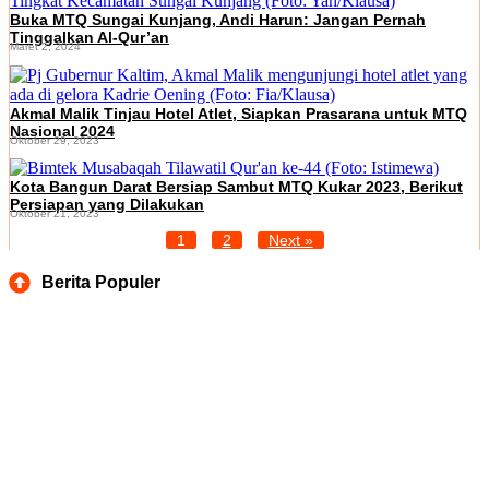
Buka MTQ Sungai Kunjang, Andi Harun: Jangan Pernah
Tinggalkan Al-Qur’an
Maret 2, 2024
Akmal Malik Tinjau Hotel Atlet, Siapkan Prasarana untuk MTQ
Nasional 2024
Oktober 29, 2023
Kota Bangun Darat Bersiap Sambut MTQ Kukar 2023, Berikut
Persiapan yang Dilakukan
Oktober 21, 2023
1
2
Next »
Berita Populer