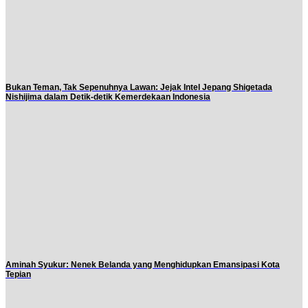
Bukan Teman, Tak Sepenuhnya Lawan: Jejak Intel Jepang Shigetada
Nishijima dalam Detik-detik Kemerdekaan Indonesia
Aminah Syukur: Nenek Belanda yang Menghidupkan Emansipasi Kota
Tepian