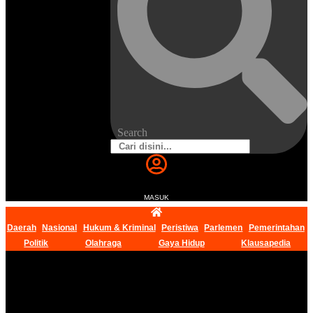
Search
MASUK
Daerah
Nasional
Hukum & Kriminal
Peristiwa
Parlemen
Pemerintahan
Politik
Olahraga
Gaya Hidup
Klausapedia