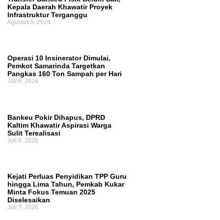
Kepala Daerah Khawatir Proyek
Kajian Akademik, Bukan Sekadar Kesepakatan
Infrastruktur Terganggu
Agustus 5, 2026
Politik
Pembahasan Hak Angket terhadap
Gubernur Kaltim Belum Dijadwalkan Ulang,
Operasi 10 Insinerator Dimulai,
Pemkot Samarinda Targetkan
DPRD Masih Tunggu Proses Administrasi
Pangkas 160 Ton Sampah per Hari
Juli 6, 2026
PAW
Bankeu Pokir Dihapus, DPRD
Kaltim Khawatir Aspirasi Warga
Sulit Terealisasi
Juli 6, 2026
Kejati Perluas Penyidikan TPP Guru
hingga Lima Tahun, Pemkab Kukar
Minta Fokus Temuan 2025
Diselesaikan
Juli 7, 2026