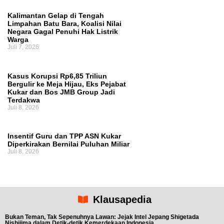
Kalimantan Gelap di Tengah
Limpahan Batu Bara, Koalisi Nilai
Negara Gagal Penuhi Hak Listrik
Warga
Juli 7, 2026
Kasus Korupsi Rp6,85 Triliun
Bergulir ke Meja Hijau, Eks Pejabat
Kukar dan Bos JMB Group Jadi
Terdakwa
Juli 8, 2026
Insentif Guru dan TPP ASN Kukar
Diperkirakan Bernilai Puluhan Miliar
Juli 8, 2026
Klausapedia
Bukan Teman, Tak Sepenuhnya Lawan: Jejak Intel Jepang Shigetada
Nishijima dalam Detik-detik Kemerdekaan Indonesia