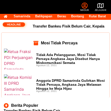
MASUK
JELAJAHI
Samarinda
Balikpapan
Berau
Bontang
Kutai Barat
HEADLINE
Transfer Bankeu Fisik Belum Cair, Kepala
Daerah Khawatir Proyek Infrastruktur
Mosi Tidak Percaya
Terganggu
14 Jabatan Strategis Pemprov
Tidak Ada Pelanggaran, Mosi Tidak
Kaltim Masih Kosong, BKD Pastikan Dilakukan
Percaya Angkasa Jaya Disebut Hanya
Miskomunikasi Semata
Agustus 12, 2021
Objektif dan Terukur
Operasional Pasar
Pagi Tembus Rp10 Miliar per Tahun, Pemkot
Anggota DPRD Samarinda Gulirkan Mosi
Tidak Percaya, Angkasa Jaya Melawan
Samarinda Tegaskan Retribusi untuk Menjaga
Hingga ke Meja Hijau
Agustus 12, 2021
Layanan Tetap Berjalan
Andi Harun:
Berita Populer
Perjuangan Tambahan TKD Harus Ditopang
Transfer Bankeu Fisik Belum Cair,