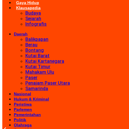
Gaya Hidup
Klausapedia
Budaya
Sejarah
Infografis
Daerah
Balikpapan
Berau
Bontang
Kutai Barat
Kutai Kartanegara
Kutai Timur
Mahakam Ulu
Paser
Penajam Paser Utara
Samarinda
Nasional
Hukum & Kriminal
Peristiwa
Parlemen
Pemerintahan
Politik
Olahraga