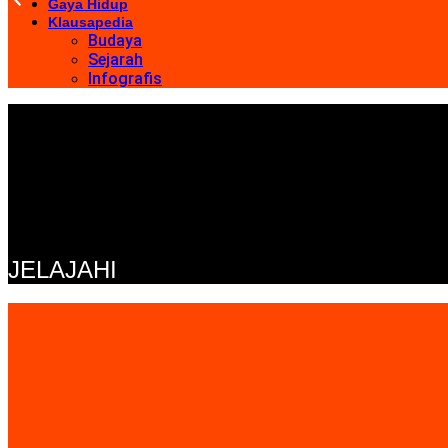
Gaya Hidup
Klausapedia
Budaya
Sejarah
Infografis
JELAJAHI