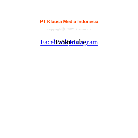
Kontak
Redaksi
Tentang
Pedoman Media Siber
PT Klausa Media Indonesia
copyrightⓑ | 2021 klausa.co
Facebook
Twitter
Youtube
Instagram