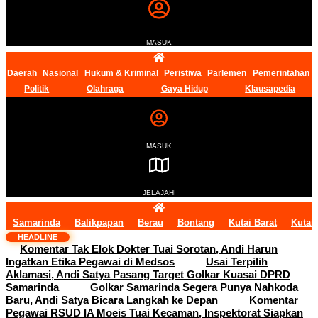
MASUK
Daerah
Nasional
Hukum & Kriminal
Peristiwa
Parlemen
Pemerintahan
Politik
Olahraga
Gaya Hidup
Klausapedia
MASUK
JELAJAHI
Samarinda
Balikpapan
Berau
Bontang
Kutai Barat
Kutai
HEADLINE
Komentar Tak Elok Dokter Tuai Sorotan, Andi Harun
Ingatkan Etika Pegawai di Medsos
Usai Terpilih
Aklamasi, Andi Satya Pasang Target Golkar Kuasai DPRD
Samarinda
Golkar Samarinda Segera Punya Nahkoda
Baru, Andi Satya Bicara Langkah ke Depan
Komentar
Pegawai RSUD IA Moeis Tuai Kecaman, Inspektorat Siapkan