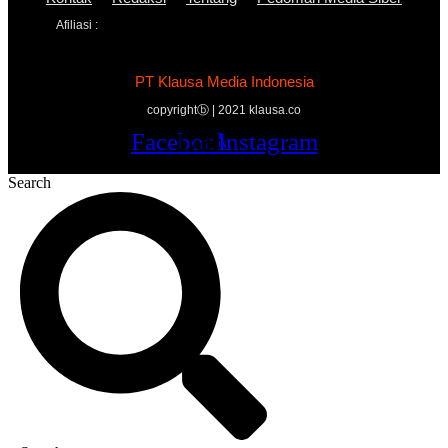
Afiliasi :
PT Klausa Media Indonesia
copyrightⓑ | 2021 klausa.co
Facebook
Twitter
Youtube
Instagram
Search