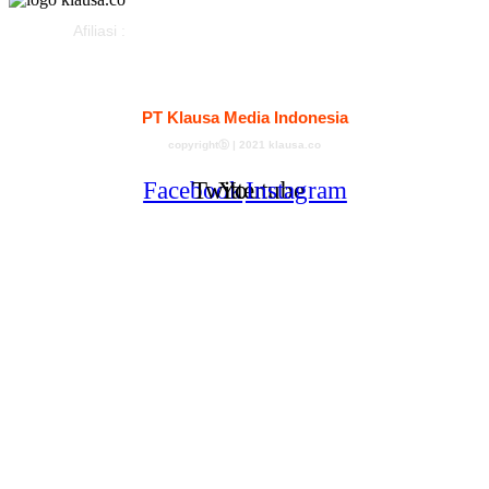
Afiliasi :
Kontak
Redaksi
Tentang
Pedoman Media Siber
PT Klausa Media Indonesia
copyrightⓑ | 2021 klausa.co
Facebook
Twitter
Youtube
Instagram