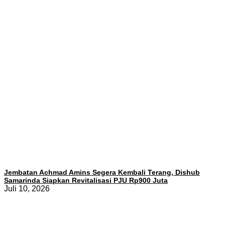
Jembatan Achmad Amins Segera Kembali Terang, Dishub
Samarinda Siapkan Revitalisasi PJU Rp900 Juta
Juli 10, 2026