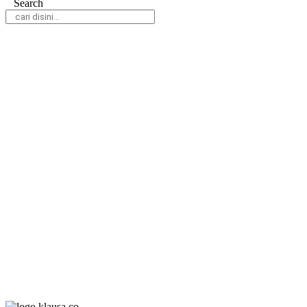
Search
Daerah
Nasional
Hukum & Kriminal
Peristiwa
Politik
Olahraga
Gaya Hidup
Parlemen
Pemerintahan
Klausapedia
Advertorial