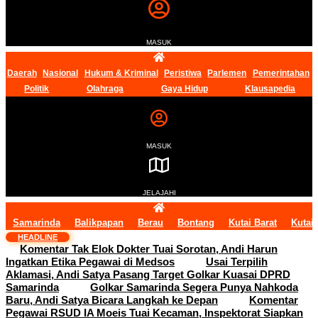
MASUK
Daerah
Nasional
Hukum & Kriminal
Peristiwa
Parlemen
Pemerintahan
Politik
Olahraga
Gaya Hidup
Klausapedia
MASUK
JELAJAHI
Samarinda
Balikpapan
Berau
Bontang
Kutai Barat
Kutai
HEADLINE
Komentar Tak Elok Dokter Tuai Sorotan, Andi Harun
Ingatkan Etika Pegawai di Medsos
Usai Terpilih
Aklamasi, Andi Satya Pasang Target Golkar Kuasai DPRD
Samarinda
Golkar Samarinda Segera Punya Nahkoda
Baru, Andi Satya Bicara Langkah ke Depan
Komentar
Pegawai RSUD IA Moeis Tuai Kecaman, Inspektorat Siapkan