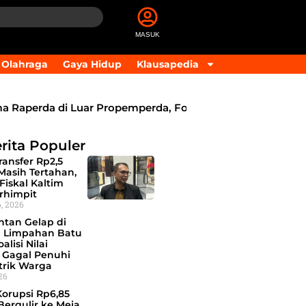
MASUK
Olahraga
Gaya Hidup
Klausapedia
perda di Luar Propemperda, Fokus Perkuat PAD dan Peny
rita Populer
ansfer Rp2,5
 Masih Tertahan,
Fiskal Kaltim
rhimpit
, 2026
ntan Gelap di
 Limpahan Batu
alisi Nilai
 Gagal Penuhi
trik Warga
026
Korupsi Rp6,85
 Bergulir ke Meja