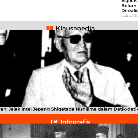
Aspiras
Belum 
Direali
Juli 10, 2
Klausapedia
: Jejak Intel Jepang Shigetada Nishijima dalam Detik-det
Infografis