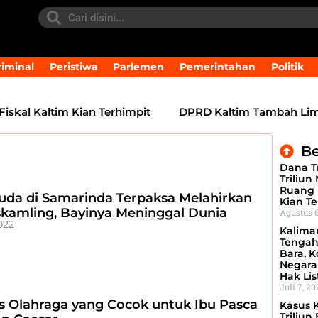
iminal
Peristiwa
Parlemen
Pemerintahan
Politik
al Kaltim Kian Terhimpit
DPRD Kaltim Tambah Lima Ra
Be
Dana Tr
Triliun
Ruang 
uda di Samarinda Terpaksa Melahirkan
Kian Te
skamling, Bayinya Meninggal Dunia
Agustus 6
2022
Kalima
Tengah
Bara, Ko
Negara
Hak Lis
Juli 7, 2
is Olahraga yang Cocok untuk Ibu Pasca
Kasus 
Triliun