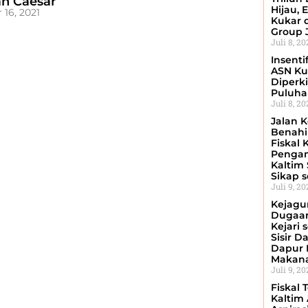
an Caesar
Hijau, 
 16, 2021
Kukar 
Group 
Juli 8, 2
Insenti
ASN Ku
Diperki
Puluhan
Juli 8, 2
Jalan K
Benahi 
Fiskal 
Penga
Kaltim
Sikap 
Juli 9, 2
Kejagu
Dugaan
Kejari 
Sisir D
Dapur 
Makan
Juli 9, 2
Fiskal 
Kaltim