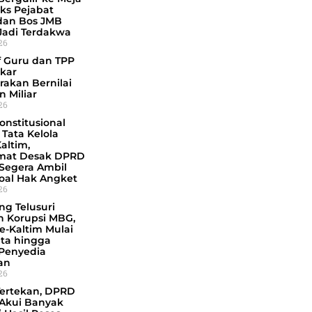
Eks Pejabat
dan Bos JMB
Jadi Terdakwa
026
f Guru dan TPP
kar
rakan Bernilai
 Miliar
026
onstitusional
Tata Kelola
Kaltim,
mat Desak DPRD
 Segera Ambil
soal Hak Angket
026
ng Telusuri
 Korupsi MBG,
se-Kaltim Mulai
ata hingga
Penyedia
an
026
Tertekan, DPRD
 Akui Banyak