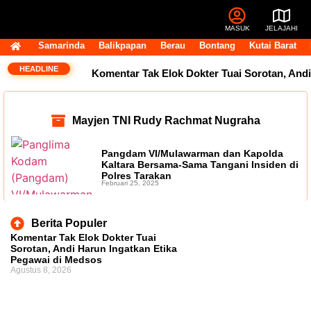
MASUK
JELAJAHI
Samarinda
Balikpapan
Berau
Bontang
Kutai Barat
HEADLINE
Komentar Tak Elok Dokter Tuai Sorotan, Andi
Harun Ingatkan Etika Pegawai di Medsos
Mayjen TNI Rudy Rachmat Nugraha
Usai Terpilih Aklamasi, Andi Satya Pasang
Pangdam VI/Mulawarman dan Kapolda
Target Golkar Kuasai DPRD Samarinda
Kaltara Bersama-Sama Tangani Insiden di
Polres Tarakan
Februari 25, 2025
Golkar Samarinda Segera Punya Nahkoda
Baru, Andi Satya Bicara Langkah ke Depan
Berita Populer
Komentar Tak Elok Dokter Tuai
Komentar Pegawai RSUD IA Moeis Tuai
Sorotan, Andi Harun Ingatkan Etika
Pegawai di Medsos
Agustus 8, 2026
Kecaman, Inspektorat Siapkan Pendalaman
Dana Transfer Rp2,5 Triliun Masih Tertahan,