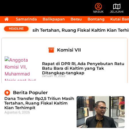
MASUK
JELAJAHI
Samarinda
Balikpapan
Berau
Bontang
Kutai Bar
HEADLINE
2,5 Triliun Masih Tertahan, Ruang Fiskal Kaltim Kian Terhi
Komisi VII
Rapat di DPR RI, Ada Penyebutan Ratu
Batu Bara di Kaltim yang Tak
Ditangkap-tangkap
Januari 13, 2022
Berita Populer
Dana Transfer Rp2,5 Triliun Masih
Tertahan, Ruang Fiskal Kaltim
Kian Terhimpit
Agustus 6, 2026