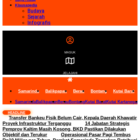
Klausapedia
Budaya
Sejarah
Infografis
MASUK
JELAJAHI
Samarinda
Balikpapan
Berau
Bontang
Kutai Barat
Samarinda
Balikpapan
Berau
Bontang
Kutai Barat
Kutai Kartanegar
HEADLINE
Transfer Bankeu Fisik Belum Cair, Kepala Daerah Khawatir
Proyek Infrastruktur Terganggu
14 Jabatan Strategis
Pemprov Kaltim Masih Kosong, BKD Pastikan Dilakukan
Objektif dan Terukur
Operasional Pasar Pagi Tembus