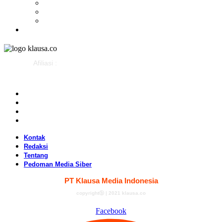
Budaya
Sejarah
Infografis
Advertorial
Afiliasi :
Kontak
Redaksi
Tentang
Pedoman Media Siber
Kontak
Redaksi
Tentang
Pedoman Media Siber
PT Klausa Media Indonesia
copyrightⓑ | 2021 klausa.co
Facebook