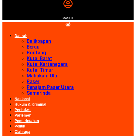
MASUK
Daerah
Balikpapan
Berau
Bontang
Kutai Barat
Kutai Kartanegara
Kutai Timur
Mahakam Ulu
Paser
Penajam Paser Utara
Samarinda
Nasional
Hukum & Kriminal
Peristiwa
Parlemen
Pemerintahan
Politik
Olahraga