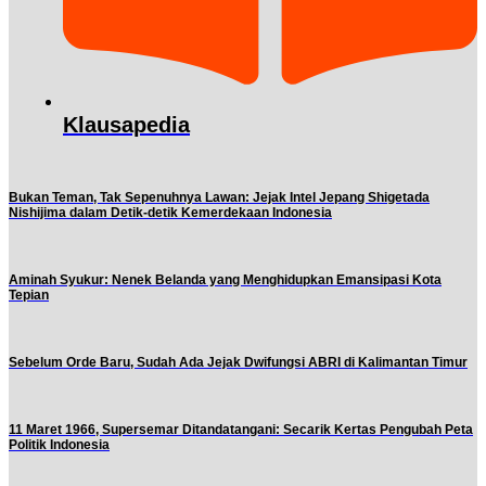
Klausapedia
Bukan Teman, Tak Sepenuhnya Lawan: Jejak Intel Jepang Shigetada
Nishijima dalam Detik-detik Kemerdekaan Indonesia
Aminah Syukur: Nenek Belanda yang Menghidupkan Emansipasi Kota
Tepian
Sebelum Orde Baru, Sudah Ada Jejak Dwifungsi ABRI di Kalimantan Timur
11 Maret 1966, Supersemar Ditandatangani: Secarik Kertas Pengubah Peta
Politik Indonesia