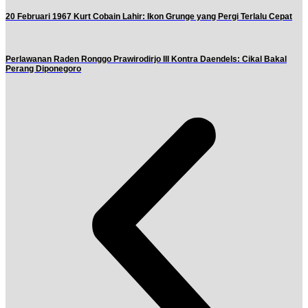
20 Februari 1967 Kurt Cobain Lahir: Ikon Grunge yang Pergi Terlalu Cepat
Perlawanan Raden Ronggo Prawirodirjo III Kontra Daendels: Cikal Bakal
Perang Diponegoro