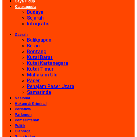
Gaya Hidup
Klausapedia
Budaya
Sejarah
Infografis
Daerah
Balikpapan
Berau
Bontang
Kutai Barat
Kutai Kartanegara
Kutai Timur
Mahakam Ulu
Paser
Penajam Paser Utara
Samarinda
Nasional
Hukum & Kriminal
Peristiwa
Parlemen
Pemerintahan
Politik
Olahraga
Gaya Hidup