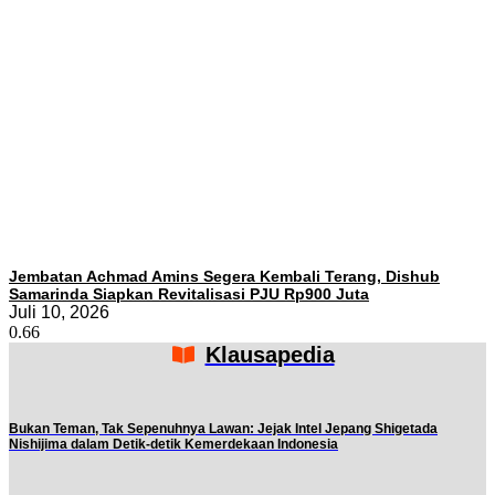
Jembatan Achmad Amins Segera Kembali Terang, Dishub
Samarinda Siapkan Revitalisasi PJU Rp900 Juta
Juli 10, 2026
Klausapedia
Bukan Teman, Tak Sepenuhnya Lawan: Jejak Intel Jepang Shigetada
Nishijima dalam Detik-detik Kemerdekaan Indonesia