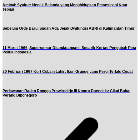
Aminah Syukur: Nenek Belanda yang Menghidupkan Emansipasi Kota
Tepian
Sebelum Orde Baru, Sudah Ada Jejak Dwifungsi ABRI di Kalimantan Timur
11 Maret 1966, Supersemar Ditandatangani: Secarik Kertas Pengubah Peta
Politik Indonesia
20 Februari 1967 Kurt Cobain Lahir: Ikon Grunge yang Pergi Terlalu Cepat
Perlawanan Raden Ronggo Prawirodirjo III Kontra Daendels: Cikal Bakal
Perang Diponegoro