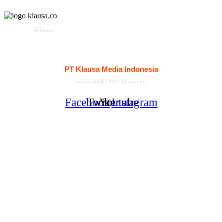
Afiliasi :
Kontak
Redaksi
Tentang
Pedoman Media Siber
PT Klausa Media Indonesia
copyrightⓑ | 2021 klausa.co
Facebook
Twitter
Youtube
Instagram