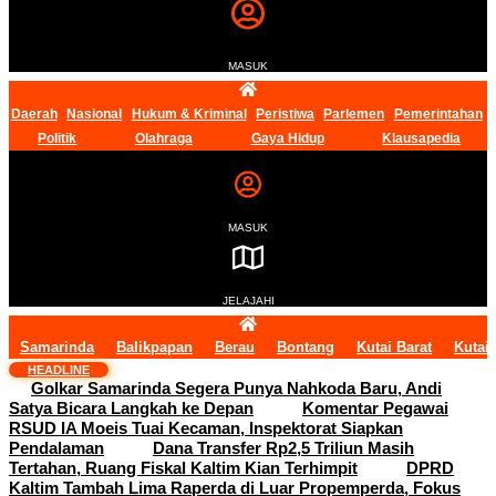
MASUK
Daerah
Nasional
Hukum & Kriminal
Peristiwa
Parlemen
Pemerintahan
Politik
Olahraga
Gaya Hidup
Klausapedia
MASUK
JELAJAHI
Samarinda
Balikpapan
Berau
Bontang
Kutai Barat
Kutai
HEADLINE
Golkar Samarinda Segera Punya Nahkoda Baru, Andi
Satya Bicara Langkah ke Depan
Komentar Pegawai
RSUD IA Moeis Tuai Kecaman, Inspektorat Siapkan
Pendalaman
Dana Transfer Rp2,5 Triliun Masih
Tertahan, Ruang Fiskal Kaltim Kian Terhimpit
DPRD
Kaltim Tambah Lima Raperda di Luar Propemperda, Fokus