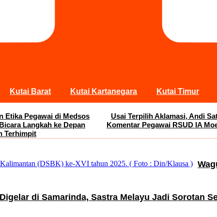
Kutai Barat
Kutai Kartanegara
Kutai Timur
an Etika Pegawai di Medsos
Usai Terpilih Aklamasi, Andi 
 Bicara Langkah ke Depan
Komentar Pegawai RSUD IA Moei
n Terhimpit
Wagu
Digelar di Samarinda, Sastra Melayu Jadi Sorotan 