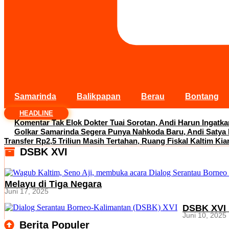
Samarinda
Balikpapan
Berau
Bontang
HEADLINE
Komentar Tak Elok Dokter Tuai Sorotan, Andi Harun Ingatk
Golkar Samarinda Segera Punya Nahkoda Baru, Andi Satya
Transfer Rp2,5 Triliun Masih Tertahan, Ruang Fiskal Kaltim Kia
DSBK XVI
Melayu di Tiga Negara
Juni 17, 2025
DSBK XVI 
Juni 10, 2025
Berita Populer