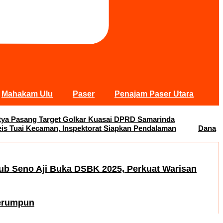
Mahakam Ulu
Paser
Penajam Paser Utara
Satya Pasang Target Golkar Kuasai DPRD Samarinda
s Tuai Kecaman, Inspektorat Siapkan Pendalaman
Dana
b Seno Aji Buka DSBK 2025, Perkuat Warisan
Serumpun