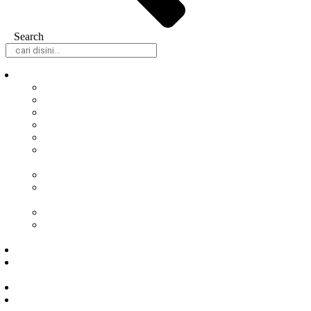
Search
Daerah
Samarinda
Balikpapan
Berau
Bontang
Kutai Barat
Kutai
Kartanegara
Kutai Timur
Mahakam
Ulu
Paser
Penajam Paser
Utara
Nasional
Hukum &
Kriminal
Peristiwa
Politik