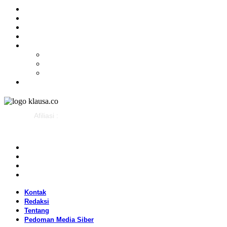
Olahraga
Gaya Hidup
Parlemen
Pemerintahan
Klausapedia
Budaya
Sejarah
Infografis
Advertorial
Afiliasi :
Kontak
Redaksi
Tentang
Pedoman Media Siber
Kontak
Redaksi
Tentang
Pedoman Media Siber