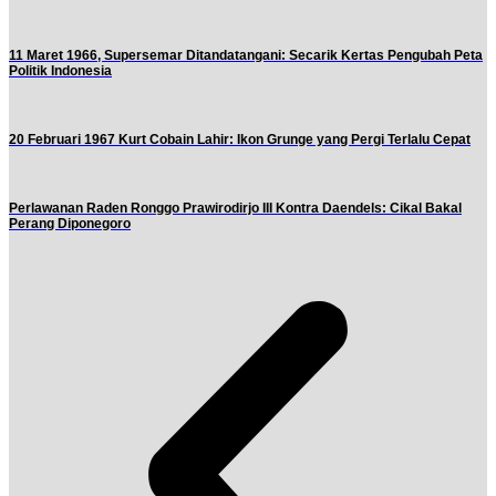
11 Maret 1966, Supersemar Ditandatangani: Secarik Kertas Pengubah Peta
Politik Indonesia
20 Februari 1967 Kurt Cobain Lahir: Ikon Grunge yang Pergi Terlalu Cepat
Perlawanan Raden Ronggo Prawirodirjo III Kontra Daendels: Cikal Bakal
Perang Diponegoro