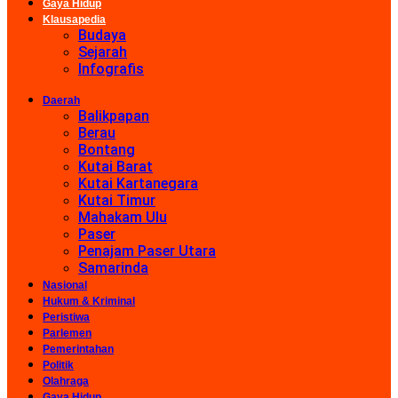
Gaya Hidup
Klausapedia
Budaya
Sejarah
Infografis
Daerah
Balikpapan
Berau
Bontang
Kutai Barat
Kutai Kartanegara
Kutai Timur
Mahakam Ulu
Paser
Penajam Paser Utara
Samarinda
Nasional
Hukum & Kriminal
Peristiwa
Parlemen
Pemerintahan
Politik
Olahraga
Gaya Hidup