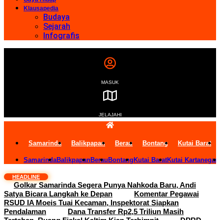
Klausapedia
Budaya
Sejarah
Infografis
MASUK
JELAJAHI
Samarinda
Balikpapan
Berau
Bontang
Kutai Barat
Samarinda
Balikpapan
Berau
Bontang
Kutai Barat
Kutai Kartanegar
HEADLINE
Golkar Samarinda Segera Punya Nahkoda Baru, Andi
Satya Bicara Langkah ke Depan
Komentar Pegawai
RSUD IA Moeis Tuai Kecaman, Inspektorat Siapkan
Pendalaman
Dana Transfer Rp2,5 Triliun Masih