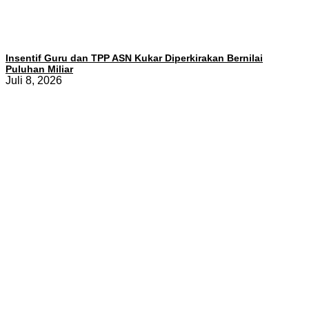
Insentif Guru dan TPP ASN Kukar Diperkirakan Bernilai
Puluhan Miliar
Juli 8, 2026