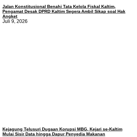
Jalan Konstitusional Benahi Tata Kelola Fiskal Kaltim,
Pengamat Desak DPRD Kaltim Segera Ambil Sikap soal Hak
Angket
Juli 9, 2026
Kejagung Telusuri Dugaan Korupsi MBG, Kejari se-Kaltim
Mulai Sisir Data hingga Dapur Penyedia Makanan