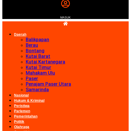
MASUK
Daerah
Balikpapan
Berau
Bontang
Kutai Barat
Kutai Kartanegara
Kutai Timur
Mahakam Ulu
Paser
Penajam Paser Utara
Samarinda
Nasional
Hukum & Kriminal
Peristiwa
Parlemen
Pemerintahan
Politik
Olahraga