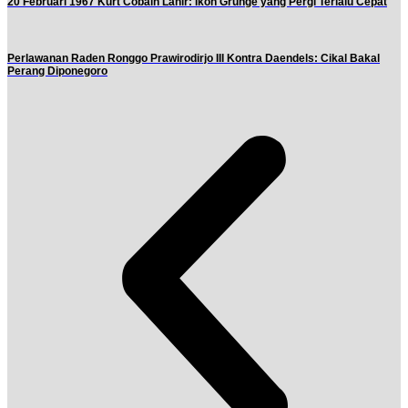
20 Februari 1967 Kurt Cobain Lahir: Ikon Grunge yang Pergi Terlalu Cepat
Perlawanan Raden Ronggo Prawirodirjo III Kontra Daendels: Cikal Bakal
Perang Diponegoro