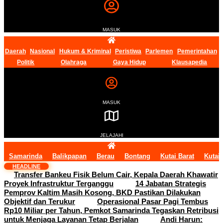
MASUK
Daerah
Nasional
Hukum & Kriminal
Peristiwa
Parlemen
Pemerintahan
Politik
Olahraga
Gaya Hidup
Klausapedia
MASUK
JELAJAHI
Samarinda
Balikpapan
Berau
Bontang
Kutai Barat
Kutai
HEADLINE
Transfer Bankeu Fisik Belum Cair, Kepala Daerah Khawatir
Proyek Infrastruktur Terganggu
14 Jabatan Strategis
Pemprov Kaltim Masih Kosong, BKD Pastikan Dilakukan
Objektif dan Terukur
Operasional Pasar Pagi Tembus
Rp10 Miliar per Tahun, Pemkot Samarinda Tegaskan Retribusi
untuk Menjaga Layanan Tetap Berjalan
Andi Harun: