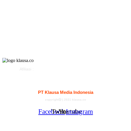
Gaya Hidup
Parlemen
Pemerintahan
Klausapedia
Advertorial
Afiliasi :
Kontak
Redaksi
Tentang
Pedoman Media Siber
PT Klausa Media Indonesia
copyrightⓑ | 2021 klausa.co
Facebook
Twitter
Youtube
Instagram