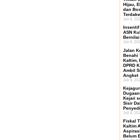
Hijau, 
dan Bo
Terdak
Juli 8, 20
Insenti
ASN Kuk
Bernilai
Juli 8, 20
Jalan K
Benahi 
Kaltim,
DPRD Ka
Ambil S
Angket
Juli 9, 20
Kejagun
Dugaan
Kejari s
Sisir D
Penyed
Juli 9, 20
Fiskal 
Kaltim 
Aspiras
Belum B