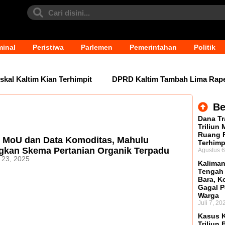
minal
Peristiwa
Parlemen
Pemerintahan
Politik
 Kaltim Kian Terhimpit
DPRD Kaltim Tambah Lima Raperda d
Be
Dana Tr
Triliun
Ruang F
 MoU dan Data Komoditas, Mahulu
Terhimp
gkan Skema Pertanian Organik Terpadu
Agustus 6
 23, 2025
Kaliman
Tengah
Bara, Ko
Gagal P
Warga
Juli 7, 20
Kasus K
Triliun 