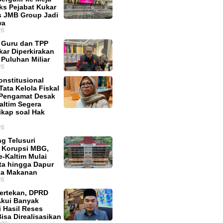
Eks Pejabat Kukar
s JMB Group Jadi
wa
26
f Guru dan TPP
ar Diperkirakan
 Puluhan Miliar
26
onstitusional
Tata Kelola Fiskal
 Pengamat Desak
ltim Segera
ikap soal Hak
26
g Telusuri
 Korupsi MBG,
e-Kaltim Mulai
ata hingga Dapur
ia Makanan
26
Tertekan, DPRD
Akui Banyak
i Hasil Reses
isa Direalisasikan