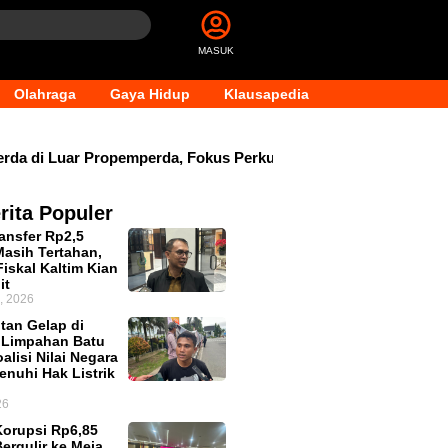
MASUK
Olahraga
Gaya Hidup
Klausapedia
i Luar Propemperda, Fokus Perkuat PAD dan Penyesuaian Org
rita Populer
ansfer Rp2,5
 Masih Tertahan,
iskal Kaltim Kian
it
, 2026
tan Gelap di
 Limpahan Batu
alisi Nilai Negara
enuhi Hak Listrik
26
orupsi Rp6,85
Bergulir ke Meja