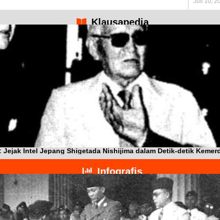
Juli 10, 2
Klausapedia
ejak Intel Jepang Shigetada Nishijima dalam Detik-detik Kemer
Infografis