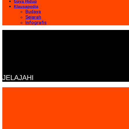
Gaya Hidup
Klausapedia
Budaya
Sejarah
Infografis
JELAJAHI