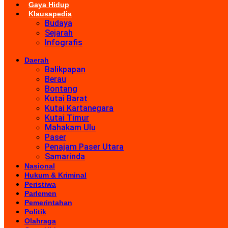
Gaya Hidup
Klausapedia
Budaya
Sejarah
Infografis
Daerah
Balikpapan
Berau
Bontang
Kutai Barat
Kutai Kartanegara
Kutai Timur
Mahakam Ulu
Paser
Penajam Paser Utara
Samarinda
Nasional
Hukum & Kriminal
Peristiwa
Parlemen
Pemerintahan
Politik
Olahraga