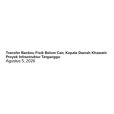
Tambahan TKD Harus Ditopang Kajian
Akademik, Bukan Sekadar Kesepakatan
Politik
Pembahasan Hak Angket
terhadap Gubernur Kaltim Belum Dijadwalkan
Ulang, DPRD Masih Tunggu Proses
Transfer Bankeu Fisik Belum Cair, Kepala Daerah Khawatir
Administrasi PAW
Proyek Infrastruktur Terganggu
Agustus 5, 2026