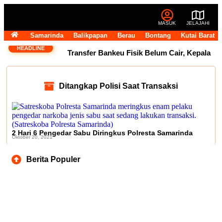
MASUK
JELAJAHI
Samarinda
Balikpapan
Berau
Bontang
Kutai Barat
HEADLINE
Transfer Bankeu Fisik Belum Cair, Kepala
Daerah Khawatir Proyek Infrastruktur
Ditangkap Polisi Saat Transaksi
Terganggu
14 Jabatan Strategis
Pemprov Kaltim Masih Kosong, BKD Pastikan
Dilakukan Objektif dan Terukur
2 Hari 6 Pengedar Sabu Diringkus Polresta Samarinda
Oktober 20, 2021
Operasional Pasar Pagi Tembus Rp10
Berita Populer
Miliar per Tahun, Pemkot Samarinda Tegaskan
Retribusi untuk Menjaga Layanan Tetap
Berjalan
Andi Harun: Perjuangan