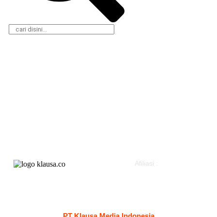
Daerah
Olahraga
Nasional
Gaya Hidup
Hukum & Kriminal
Parlemen
Peristiwa
Pemerintahan
Politik
Klausapedia
Advertorial
Afiliasi :
Kontak
Redaksi
Tentang
Pedoman Media Siber
PT Klausa Media Indonesia