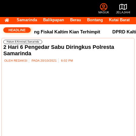
MASUK
JELAJAHI
Samarinda
Balikpapan
Berau
Bontang
Kutai Barat
HEADLINE
Tertahan, Ruang Fiskal Kaltim Kian Terhimpit
DPRD Kaltim 
Hukum & Kriminal
|
Samarinda
2 Hari 6 Pengedar Sabu Diringkus Polresta
Samarinda
OLEH
REDAKSI
PADA
20/10/2021
6:02 PM