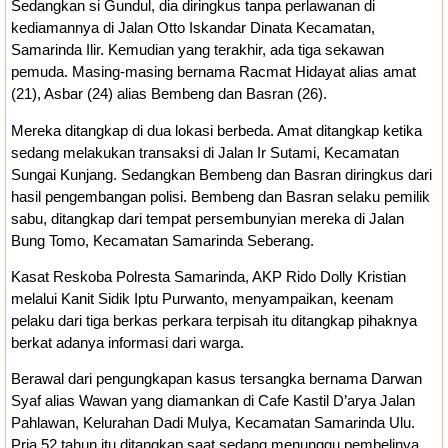
Sedangkan si Gundul, dia diringkus tanpa perlawanan di
kediamannya di Jalan Otto Iskandar Dinata Kecamatan,
Samarinda Ilir. Kemudian yang terakhir, ada tiga sekawan
pemuda. Masing-masing bernama Racmat Hidayat alias amat
(21), Asbar (24) alias Bembeng dan Basran (26).
Mereka ditangkap di dua lokasi berbeda. Amat ditangkap ketika
sedang melakukan transaksi di Jalan Ir Sutami, Kecamatan
Sungai Kunjang. Sedangkan Bembeng dan Basran diringkus dari
hasil pengembangan polisi. Bembeng dan Basran selaku pemilik
sabu, ditangkap dari tempat persembunyian mereka di Jalan
Bung Tomo, Kecamatan Samarinda Seberang.
Kasat Reskoba Polresta Samarinda, AKP Rido Dolly Kristian
melalui Kanit Sidik Iptu Purwanto, menyampaikan, keenam
pelaku dari tiga berkas perkara terpisah itu ditangkap pihaknya
berkat adanya informasi dari warga.
Berawal dari pengungkapan kasus tersangka bernama Darwan
Syaf alias Wawan yang diamankan di Cafe Kastil D’arya Jalan
Pahlawan, Kelurahan Dadi Mulya, Kecamatan Samarinda Ulu.
Pria 52 tahun itu ditangkap saat sedang menunggu pembelinya