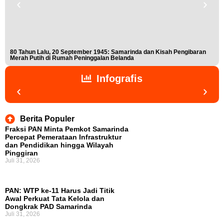
80 Tahun Lalu, 20 September 1945: Samarinda dan Kisah Pengibaran
Buk
Merah Putih di Rumah Peninggalan Belanda
Nis
Infografis
Berita Populer
Fraksi PAN Minta Pemkot Samarinda
Percepat Pemerataan Infrastruktur
dan Pendidikan hingga Wilayah
Pinggiran
Juli 31, 2026
PAN: WTP ke-11 Harus Jadi Titik
Awal Perkuat Tata Kelola dan
Dongkrak PAD Samarinda
Juli 31, 2026