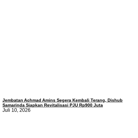
Jembatan Achmad Amins Segera Kembali Terang, Dishub
Samarinda Siapkan Revitalisasi PJU Rp900 Juta
Juli 10, 2026