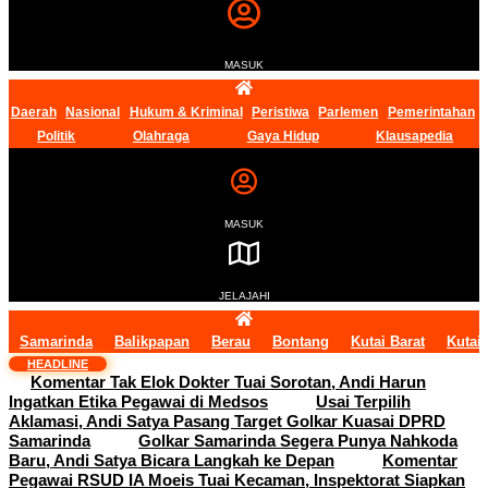
MASUK
Daerah
Nasional
Hukum & Kriminal
Peristiwa
Parlemen
Pemerintahan
Politik
Olahraga
Gaya Hidup
Klausapedia
MASUK
JELAJAHI
Samarinda
Balikpapan
Berau
Bontang
Kutai Barat
Kutai
HEADLINE
Komentar Tak Elok Dokter Tuai Sorotan, Andi Harun
Ingatkan Etika Pegawai di Medsos
Usai Terpilih
Aklamasi, Andi Satya Pasang Target Golkar Kuasai DPRD
Samarinda
Golkar Samarinda Segera Punya Nahkoda
Baru, Andi Satya Bicara Langkah ke Depan
Komentar
Pegawai RSUD IA Moeis Tuai Kecaman, Inspektorat Siapkan