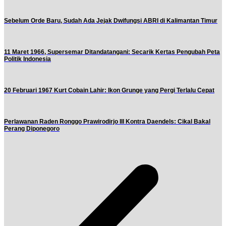
Sebelum Orde Baru, Sudah Ada Jejak Dwifungsi ABRI di Kalimantan Timur
11 Maret 1966, Supersemar Ditandatangani: Secarik Kertas Pengubah Peta
Politik Indonesia
20 Februari 1967 Kurt Cobain Lahir: Ikon Grunge yang Pergi Terlalu Cepat
Perlawanan Raden Ronggo Prawirodirjo III Kontra Daendels: Cikal Bakal
Perang Diponegoro