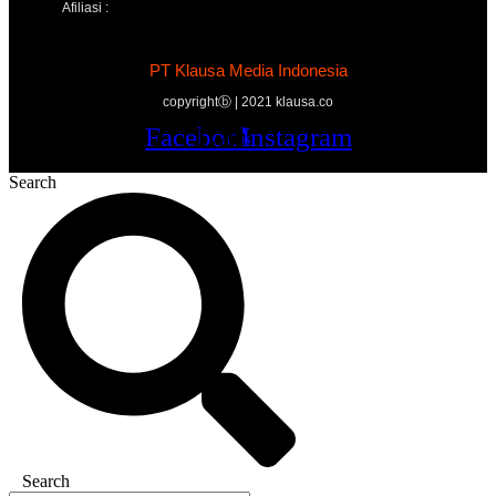
Afiliasi :
PT Klausa Media Indonesia
copyrightⓑ | 2021 klausa.co
Facebook
Twitter
Youtube
Instagram
Search
Search