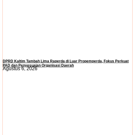
DPRD Kaltim Tambah Lima Raperda di Luar Propemperda, Fokus Perkuat
PAD dan Penyesuaian Organisasi Daerah
Agustus 6, 2026