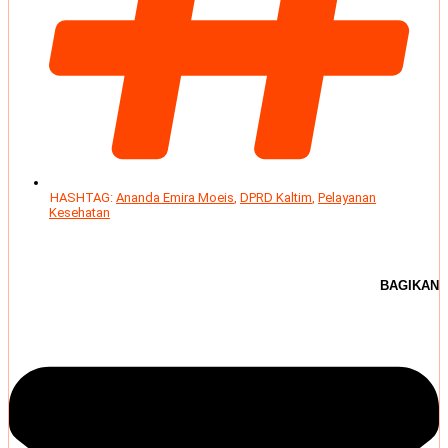
HASHTAG:
Ananda Emira Moeis
,
DPRD Kaltim
,
Pelayanan
Kesehatan
BAGIKAN