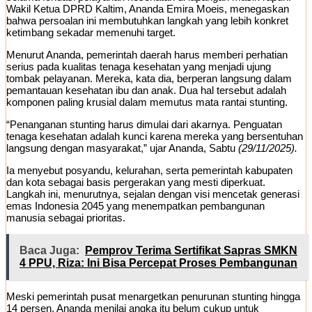
Wakil Ketua DPRD Kaltim, Ananda Emira Moeis, menegaskan
bahwa persoalan ini membutuhkan langkah yang lebih konkret
ketimbang sekadar memenuhi target.
Menurut Ananda, pemerintah daerah harus memberi perhatian
serius pada kualitas tenaga kesehatan yang menjadi ujung
tombak pelayanan. Mereka, kata dia, berperan langsung dalam
pemantauan kesehatan ibu dan anak. Dua hal tersebut adalah
komponen paling krusial dalam memutus mata rantai stunting.
“Penanganan stunting harus dimulai dari akarnya. Penguatan
tenaga kesehatan adalah kunci karena mereka yang bersentuhan
langsung dengan masyarakat,” ujar Ananda, Sabtu
(29/11/2025).
Ia menyebut posyandu, kelurahan, serta pemerintah kabupaten
dan kota sebagai basis pergerakan yang mesti diperkuat.
Langkah ini, menurutnya, sejalan dengan visi mencetak generasi
emas Indonesia 2045 yang menempatkan pembangunan
manusia sebagai prioritas.
Baca Juga:
Pemprov Terima Sertifikat Sapras SMKN
4 PPU, Riza: Ini Bisa Percepat Proses Pembangunan
Meski pemerintah pusat menargetkan penurunan stunting hingga
14 persen, Ananda menilai angka itu belum cukup untuk