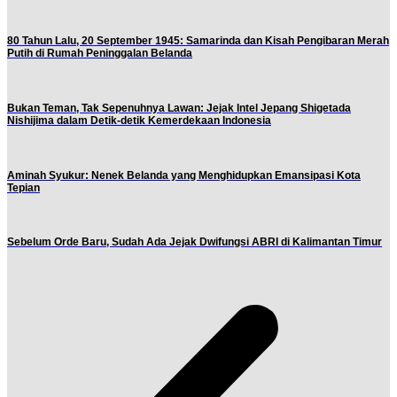
80 Tahun Lalu, 20 September 1945: Samarinda dan Kisah Pengibaran Merah
Putih di Rumah Peninggalan Belanda
Bukan Teman, Tak Sepenuhnya Lawan: Jejak Intel Jepang Shigetada
Nishijima dalam Detik-detik Kemerdekaan Indonesia
Aminah Syukur: Nenek Belanda yang Menghidupkan Emansipasi Kota
Tepian
Sebelum Orde Baru, Sudah Ada Jejak Dwifungsi ABRI di Kalimantan Timur