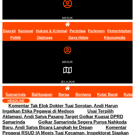
MASUK
Daerah
Nasional
Hukum & Kriminal
Peristiwa
Parlemen
Pemerintahan
Politik
Olahraga
Gaya Hidup
Klausapedia
MASUK
JELAJAHI
Samarinda
Balikpapan
Berau
Bontang
Kutai Barat
Kutai
HEADLINE
Komentar Tak Elok Dokter Tuai Sorotan, Andi Harun
Ingatkan Etika Pegawai di Medsos
Usai Terpilih
Aklamasi, Andi Satya Pasang Target Golkar Kuasai DPRD
Samarinda
Golkar Samarinda Segera Punya Nahkoda
Baru, Andi Satya Bicara Langkah ke Depan
Komentar
Pegawai RSUD IA Moeis Tuai Kecaman, Inspektorat Siapkan