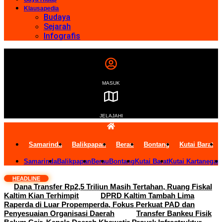
Klausapedia
Budaya
Sejarah
Infografis
MASUK
JELAJAHI
Samarinda
Balikpapan
Berau
Bontang
Kutai Barat
Samarinda
Balikpapan
Berau
Bontang
Kutai Barat
Kutai Kartanegar
HEADLINE
Dana Transfer Rp2,5 Triliun Masih Tertahan, Ruang Fiskal
Kaltim Kian Terhimpit
DPRD Kaltim Tambah Lima
Raperda di Luar Propemperda, Fokus Perkuat PAD dan
Penyesuaian Organisasi Daerah
Transfer Bankeu Fisik