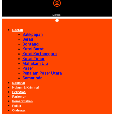
MASUK
Daerah
Balikpapan
Berau
Bontang
Kutai Barat
Kutai Kartanegara
Kutai Timur
Mahakam Ulu
Paser
Penajam Paser Utara
Samarinda
Nasional
Hukum & Kriminal
Peristiwa
Parlemen
Pemerintahan
Politik
Olahraga