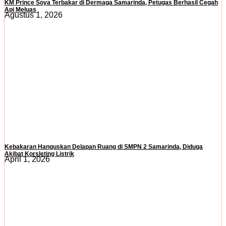
KM Prince Soya Terbakar di Dermaga Samarinda, Petugas Berhasil Cegah
Api Meluas
Agustus 1, 2026
Kebakaran Hanguskan Delapan Ruang di SMPN 2 Samarinda, Diduga
Akibat Korsleting Listrik
April 1, 2026