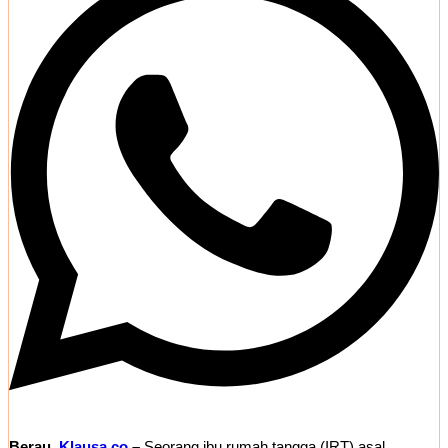
Berau,
Klausa.co
–
Seorang ibu rumah tangga (IRT) asal