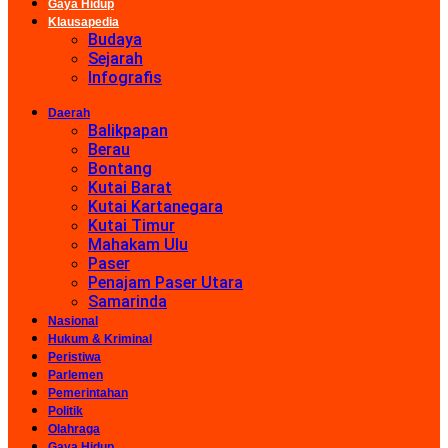
Gaya Hidup
Klausapedia
Budaya
Sejarah
Infografis
Daerah
Balikpapan
Berau
Bontang
Kutai Barat
Kutai Kartanegara
Kutai Timur
Mahakam Ulu
Paser
Penajam Paser Utara
Samarinda
Nasional
Hukum & Kriminal
Peristiwa
Parlemen
Pemerintahan
Politik
Olahraga
Gaya Hidup