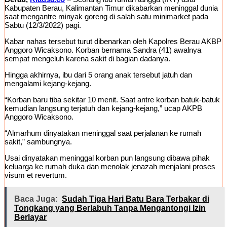
Kabupaten Berau, Kalimantan Timur dikabarkan meninggal dunia
saat mengantre minyak goreng di salah satu minimarket pada
Sabtu (12/3/2022) pagi.
Kabar nahas tersebut turut dibenarkan oleh Kapolres Berau AKBP
Anggoro Wicaksono. Korban bernama Sandra (41) awalnya
sempat mengeluh karena sakit di bagian dadanya.
Hingga akhirnya, ibu dari 5 orang anak tersebut jatuh dan
mengalami kejang-kejang.
“Korban baru tiba sekitar 10 menit. Saat antre korban batuk-batuk
kemudian langsung terjatuh dan kejang-kejang,” ucap AKPB
Anggoro Wicaksono.
“Almarhum dinyatakan meninggal saat perjalanan ke rumah
sakit,” sambungnya.
Usai dinyatakan meninggal korban pun langsung dibawa pihak
keluarga ke rumah duka dan menolak jenazah menjalani proses
visum et revertum.
Baca Juga:
Sudah Tiga Hari Batu Bara Terbakar di
Tongkang yang Berlabuh Tanpa Mengantongi Izin
Berlayar