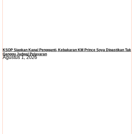
KSOP Siapkan Kapal Pengganti, Kebakaran KM Prince Soya Dipastikan Tak
Ganggu Jadwal Pelayaran
Agustus 1, 2026