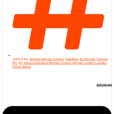
HASHTAG:
Antrean Minyak Goreng
,
Headline
,
Ibu Rumah Tangga
,
IRT
,
IRT Meninggal Antre Minyak Goreng
,
Minyak Goreng Langka
,
Polres Berau
BAGIKAN