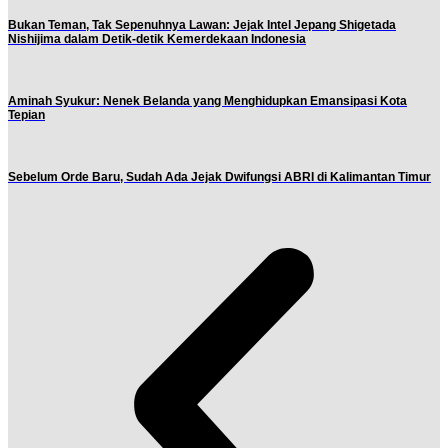
Bukan Teman, Tak Sepenuhnya Lawan: Jejak Intel Jepang Shigetada
Nishijima dalam Detik-detik Kemerdekaan Indonesia
Aminah Syukur: Nenek Belanda yang Menghidupkan Emansipasi Kota
Tepian
Sebelum Orde Baru, Sudah Ada Jejak Dwifungsi ABRI di Kalimantan Timur