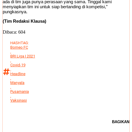
ada di tim juga punya perasaan yang sama. Tinggal kami
menyiapkan tim ini untuk siap bertanding di kompetisi,”
pungkasnya.
(Tim Redaksi Klausa)
Dibaca:
604
HASHTAG:
Borneo FC
,
BRI Liga I 2021
,
Covid-19
,
Headline
,
Manyala
,
Pusamania
,
Vaksinasi
BAGIKAN