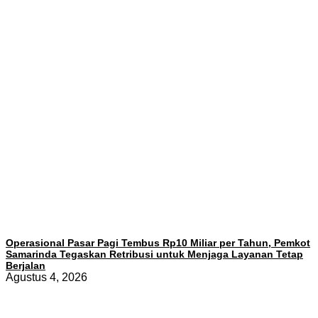
Operasional Pasar Pagi Tembus Rp10 Miliar per Tahun, Pemkot
Samarinda Tegaskan Retribusi untuk Menjaga Layanan Tetap
Berjalan
Agustus 4, 2026