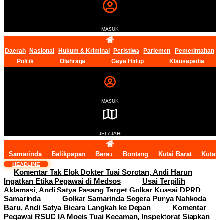
MASUK
Daerah
Nasional
Hukum & Kriminal
Peristiwa
Parlemen
Pemerintahan
Politik
Olahraga
Gaya Hidup
Klausapedia
MASUK
JELAJAHI
Samarinda
Balikpapan
Berau
Bontang
Kutai Barat
Kutai
HEADLINE
Komentar Tak Elok Dokter Tuai Sorotan, Andi Harun
Ingatkan Etika Pegawai di Medsos
Usai Terpilih
Aklamasi, Andi Satya Pasang Target Golkar Kuasai DPRD
Samarinda
Golkar Samarinda Segera Punya Nahkoda
Baru, Andi Satya Bicara Langkah ke Depan
Komentar
Pegawai RSUD IA Moeis Tuai Kecaman, Inspektorat Siapkan