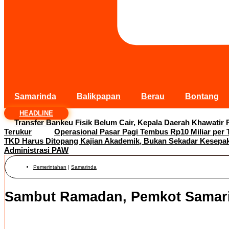
Samarinda
Balikpapan
Berau
Bontang
HEADLINE
Transfer Bankeu Fisik Belum Cair, Kepala Daerah Khawatir 
Terukur
Operasional Pasar Pagi Tembus Rp10 Miliar per
TKD Harus Ditopang Kajian Akademik, Bukan Sekadar Kesepaka
Administrasi PAW
Pemerintahan
|
Samarinda
Sambut Ramadan, Pemkot Samari