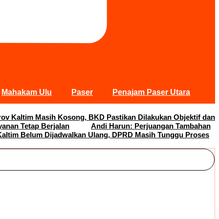
Mahakam Ulu
Paser
Penajam Paser Utara
rov Kaltim Masih Kosong, BKD Pastikan Dilakukan Objektif dan
yanan Tetap Berjalan
Andi Harun: Perjuangan Tambahan
altim Belum Dijadwalkan Ulang, DPRD Masih Tunggu Proses