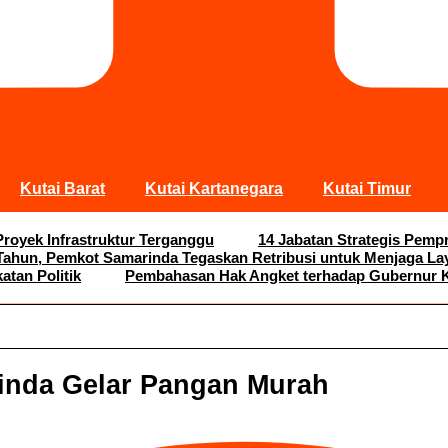
Kutai Barat
Kutai Kartanegara
Kutai Timur
Proyek Infrastruktur Terganggu
14 Jabatan Strategis Pemp
 Tahun, Pemkot Samarinda Tegaskan Retribusi untuk Menjaga La
tan Politik
Pembahasan Hak Angket terhadap Gubernur K
nda Gelar Pangan Murah