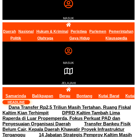
MASUK
Daerah
Nasional
Hukum & Kriminal
Peristiwa
Parlemen
Pemerintahan
Politik
Olahraga
Gaya Hidup
Klausapedia
MASUK
JELAJAHI
Samarinda
Balikpapan
Berau
Bontang
Kutai Barat
Kutai
HEADLINE
Dana Transfer Rp2,5 Triliun Masih Tertahan, Ruang Fiskal
Kaltim Kian Terhimpit
DPRD Kaltim Tambah Lima
Raperda di Luar Propemperda, Fokus Perkuat PAD dan
Penyesuaian Organisasi Daerah
Transfer Bankeu Fisik
Belum Cair, Kepala Daerah Khawatir Proyek Infrastruktur
Terganggu
14 Jabatan Strategis Pemprov Kaltim Masih