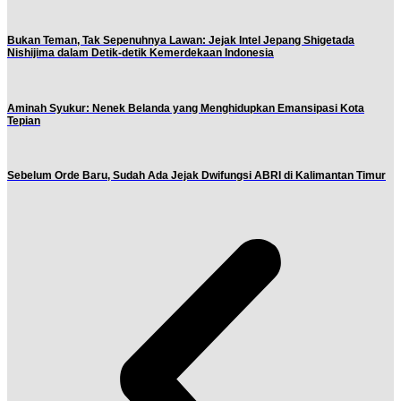
Bukan Teman, Tak Sepenuhnya Lawan: Jejak Intel Jepang Shigetada
Nishijima dalam Detik-detik Kemerdekaan Indonesia
Aminah Syukur: Nenek Belanda yang Menghidupkan Emansipasi Kota
Tepian
Sebelum Orde Baru, Sudah Ada Jejak Dwifungsi ABRI di Kalimantan Timur