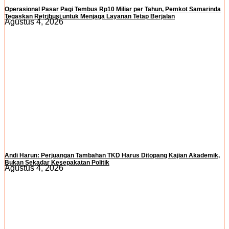
Operasional Pasar Pagi Tembus Rp10 Miliar per Tahun, Pemkot Samarinda
Tegaskan Retribusi untuk Menjaga Layanan Tetap Berjalan
Agustus 4, 2026
Andi Harun: Perjuangan Tambahan TKD Harus Ditopang Kajian Akademik,
Bukan Sekadar Kesepakatan Politik
Agustus 4, 2026