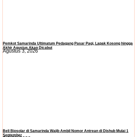
Pemkot Samarinda Ultimatum Pedagang Pasar Pagi, Lapak Kosong hingga
Akhir Agustus Akan Dicabut
Agustus 3, 2026
Beli Biosolar di Samarinda Wajib Ambil Nomor Antrean di Dishub Mulai 1
September