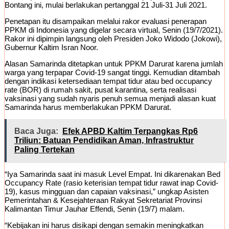
Bontang ini, mulai berlakukan pertanggal 21 Juli-31 Juli 2021.
Penetapan itu disampaikan melalui rakor evaluasi penerapan
PPKM di Indonesia yang digelar secara virtual, Senin (19/7/2021).
Rakor ini dipimpin langsung oleh Presiden Joko Widodo (Jokowi),
Gubernur Kaltim Isran Noor.
Alasan Samarinda ditetapkan untuk PPKM Darurat karena jumlah
warga yang terpapar Covid-19 sangat tinggi. Kemudian ditambah
dengan indikasi ketersediaan tempat tidur atau bed occupancy
rate (BOR) di rumah sakit, pusat karantina, serta realisasi
vaksinasi yang sudah nyaris penuh semua menjadi alasan kuat
Samarinda harus memberlakukan PPKM Darurat.
Baca Juga:
Efek APBD Kaltim Terpangkas Rp6
Triliun: Batuan Pendidikan Aman, Infrastruktur
Paling Tertekan
“Iya Samarinda saat ini masuk Level Empat. Ini dikarenakan Bed
Occupancy Rate (rasio keterisian tempat tidur rawat inap Covid-
19), kasus mingguan dan capaian vaksinasi,” ungkap Asisten
Pemerintahan & Kesejahteraan Rakyat Sekretariat Provinsi
Kalimantan Timur Jauhar Effendi, Senin (19/7) malam.
“Kebijakan ini harus disikapi dengan semakin meningkatkan