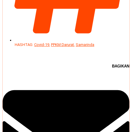
HASHTAG:
Covid-19
,
PPKM Darurat
,
Samarinda
BAGIKAN