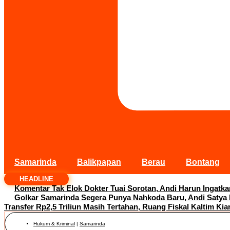
Samarinda
Balikpapan
Berau
Bontang
HEADLINE
Komentar Tak Elok Dokter Tuai Sorotan, Andi Harun Ingatk
Golkar Samarinda Segera Punya Nahkoda Baru, Andi Satya
Transfer Rp2,5 Triliun Masih Tertahan, Ruang Fiskal Kaltim Kia
Hukum & Kriminal
|
Samarinda