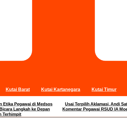
Kutai Barat
Kutai Kartanegara
Kutai Timur
an Etika Pegawai di Medsos
Usai Terpilih Aklamasi, Andi 
 Bicara Langkah ke Depan
Komentar Pegawai RSUD IA Moei
n Terhimpit