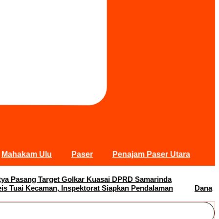
Mahakam Ulu
Paser
Penajam Paser Utara
Satya Pasang Target Golkar Kuasai DPRD Samarinda
s Tuai Kecaman, Inspektorat Siapkan Pendalaman
Dana