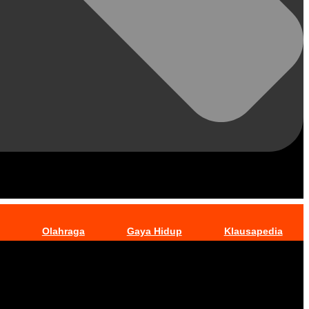
Olahraga
Gaya Hidup
Klausapedia