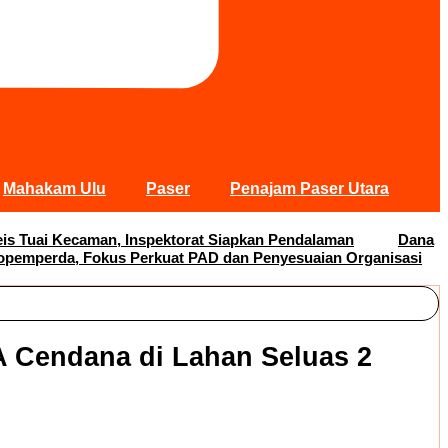
Mahakam Ulu
Paser
Penajam Paser Utara
s Tuai Kecaman, Inspektorat Siapkan Pendalaman
Dana
opemperda, Fokus Perkuat PAD dan Penyesuaian Organisasi
 Cendana di Lahan Seluas 2