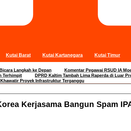
Kutai Barat
Kutai Kartanegara
Kutai Timur
 Bicara Langkah ke Depan
Komentar Pegawai RSUD IA Moei
n Terhimpit
DPRD Kaltim Tambah Lima Raperda di Luar Pr
 Khawatir Proyek Infrastruktur Terganggu
Korea Kerjasama Bangun Spam IPA