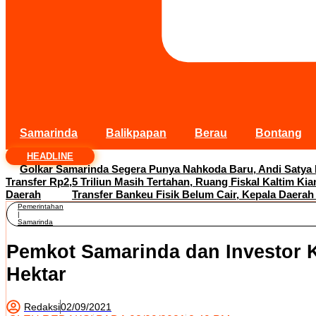
Samarinda
Balikpapan
Berau
Bontang
HEADLINE
Golkar Samarinda Segera Punya Nahkoda Baru, Andi Satya
Transfer Rp2,5 Triliun Masih Tertahan, Ruang Fiskal Kaltim Kia
Daerah
Transfer Bankeu Fisik Belum Cair, Kepala Daerah
Pemerintahan
|
Samarinda
Pemkot Samarinda dan Investor 
Hektar
Redaksi
02/09/2021