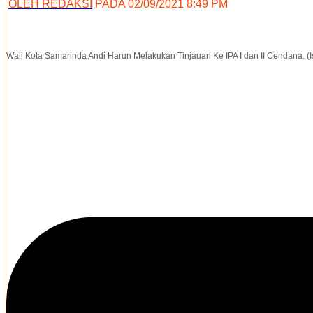
OLEH
REDAKSI
PADA
02/09/2021
8:49 PM
Wali Kota Samarinda Andi Harun Melakukan Tinjauan Ke IPA I dan II Cendana. (Is