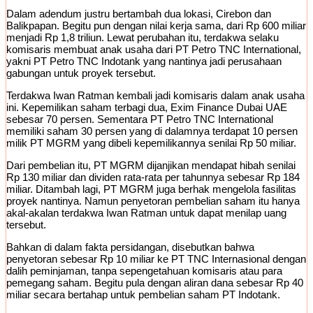
Dalam adendum justru bertambah dua lokasi, Cirebon dan
Balikpapan. Begitu pun dengan nilai kerja sama, dari Rp 600 miliar
menjadi Rp 1,8 triliun. Lewat perubahan itu, terdakwa selaku
komisaris membuat anak usaha dari PT Petro TNC International,
yakni PT Petro TNC Indotank yang nantinya jadi perusahaan
gabungan untuk proyek tersebut.
Terdakwa Iwan Ratman kembali jadi komisaris dalam anak usaha
ini. Kepemilikan saham terbagi dua, Exim Finance Dubai UAE
sebesar 70 persen. Sementara PT Petro TNC International
memiliki saham 30 persen yang di dalamnya terdapat 10 persen
milik PT MGRM yang dibeli kepemilikannya senilai Rp 50 miliar.
Dari pembelian itu, PT MGRM dijanjikan mendapat hibah senilai
Rp 130 miliar dan dividen rata-rata per tahunnya sebesar Rp 184
miliar. Ditambah lagi, PT MGRM juga berhak mengelola fasilitas
proyek nantinya. Namun penyetoran pembelian saham itu hanya
akal-akalan terdakwa Iwan Ratman untuk dapat menilap uang
tersebut.
Bahkan di dalam fakta persidangan, disebutkan bahwa
penyetoran sebesar Rp 10 miliar ke PT TNC Internasional dengan
dalih peminjaman, tanpa sepengetahuan komisaris atau para
pemegang saham. Begitu pula dengan aliran dana sebesar Rp 40
miliar secara bertahap untuk pembelian saham PT Indotank.