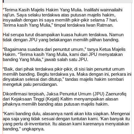
“Terima Kasih Majelis Hakim Yang Mulia. Inalillahi wainnailaihi
raji’un. Saya selaku terdakwa atas putusan majelis hakim,
insyaallah dengan ini saya memilih pikir-pikir selama 7 hari.
Terima kasih Yang Mulia,” timpal terdakwa Iwan Ratman.
Hal serupa turut disampaikan kuasa hukum terdakwa. Namun
tidak dengan JPU yang belakangan memilih pilihan banding.
“Bagaimana suadara dari penuntut umum,” tanya Ketua Majelis
Hakim. “Terima kasih Yang Mulia, kami dari JPU menyatakan
banding Yang Mulia,” jawab salah satu JPU.
“Baik, dari pihak terdakwa pikir-pikir, di sisi lain penuntut umum
memilih banding. Begitu terdakwa ya. Maka dengan ini, perkara ini
dinyatakan selesai dan ditutup,” tandas majelis hakim sembari
mengetuk palu persidangan.
Dikonfirmasi terpisah, Jaksa Penuntut Umum (JPU) Zaenurofiq
dari Kejaksaan Tinggi (Kejati) Kaltim menyampaikan alasan
pihaknya memilih banding atas putusan majelis hakim.
“Kami banding dulu, alasannya nanti akan kita siapkan. Mengenai
apa saja yang tidak sesuai dengan tuntutan kami. ‘Kan banyak itu
yang perlu di-inventarisir. Itu alasan kami karenanya menyatakan
banding,” ungkapnya.