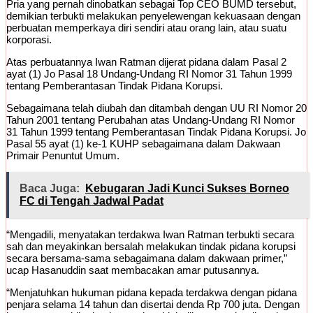
Pria yang pernah dinobatkan sebagai Top CEO BUMD tersebut,
demikian terbukti melakukan penyelewengan kekuasaan dengan
perbuatan memperkaya diri sendiri atau orang lain, atau suatu
korporasi.
Atas perbuatannya Iwan Ratman dijerat pidana dalam Pasal 2
ayat (1) Jo Pasal 18 Undang-Undang RI Nomor 31 Tahun 1999
tentang Pemberantasan Tindak Pidana Korupsi.
Sebagaimana telah diubah dan ditambah dengan UU RI Nomor 20
Tahun 2001 tentang Perubahan atas Undang-Undang RI Nomor
31 Tahun 1999 tentang Pemberantasan Tindak Pidana Korupsi. Jo
Pasal 55 ayat (1) ke-1 KUHP sebagaimana dalam Dakwaan
Primair Penuntut Umum.
Baca Juga:
Kebugaran Jadi Kunci Sukses Borneo
FC di Tengah Jadwal Padat
“Mengadili, menyatakan terdakwa Iwan Ratman terbukti secara
sah dan meyakinkan bersalah melakukan tindak pidana korupsi
secara bersama-sama sebagaimana dalam dakwaan primer,”
ucap Hasanuddin saat membacakan amar putusannya.
“Menjatuhkan hukuman pidana kepada terdakwa dengan pidana
penjara selama 14 tahun dan disertai denda Rp 700 juta. Dengan