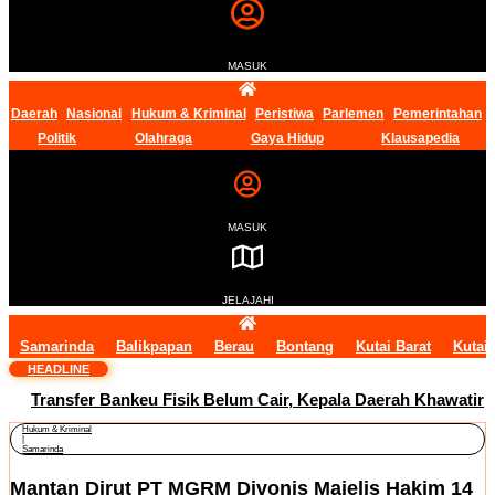
MASUK
Daerah
Nasional
Hukum & Kriminal
Peristiwa
Parlemen
Pemerintahan
Politik
Olahraga
Gaya Hidup
Klausapedia
MASUK
JELAJAHI
Samarinda
Balikpapan
Berau
Bontang
Kutai Barat
Kutai
HEADLINE
Transfer Bankeu Fisik Belum Cair, Kepala Daerah Khawatir
Hukum & Kriminal
Proyek Infrastruktur Terganggu
|
14 Jabatan Strategis
Samarinda
Mantan Dirut PT MGRM Divonis Majelis Hakim 14
Pemprov Kaltim Masih Kosong, BKD Pastikan Dilakukan