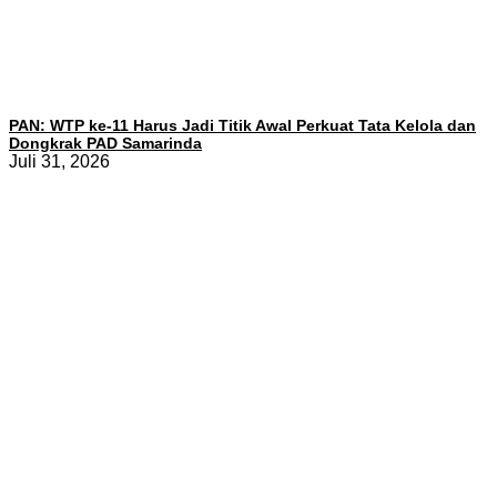
PAN: WTP ke-11 Harus Jadi Titik Awal Perkuat Tata Kelola dan
Dongkrak PAD Samarinda
Juli 31, 2026