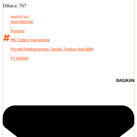
Dibaca:
767
HASHTAG:
Iwan Ratman
,
Korupsi
,
PN Tipikor Samarinda
,
Proyek Pembangunan Tangki Timbun dan BBM
,
PT MGRM
BAGIKAN