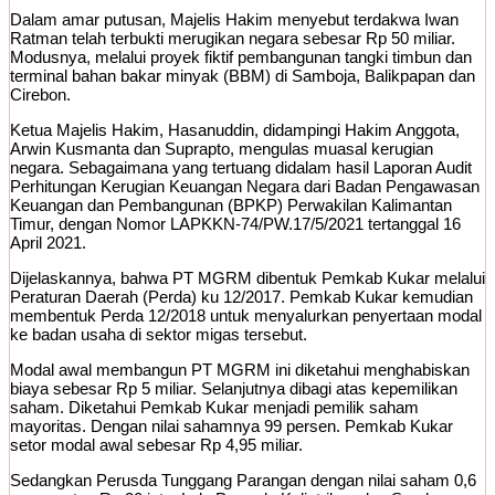
Dalam amar putusan, Majelis Hakim menyebut terdakwa Iwan
Ratman telah terbukti merugikan negara sebesar Rp 50 miliar.
Modusnya, melalui proyek fiktif pembangunan tangki timbun dan
terminal bahan bakar minyak (BBM) di Samboja, Balikpapan dan
Cirebon.
Ketua Majelis Hakim, Hasanuddin, didampingi Hakim Anggota,
Arwin Kusmanta dan Suprapto, mengulas muasal kerugian
negara. Sebagaimana yang tertuang didalam hasil Laporan Audit
Perhitungan Kerugian Keuangan Negara dari Badan Pengawasan
Keuangan dan Pembangunan (BPKP) Perwakilan Kalimantan
Timur, dengan Nomor LAPKKN-74/PW.17/5/2021 tertanggal 16
April 2021.
Dijelaskannya, bahwa PT MGRM dibentuk Pemkab Kukar melalui
Peraturan Daerah (Perda) ku 12/2017. Pemkab Kukar kemudian
membentuk Perda 12/2018 untuk menyalurkan penyertaan modal
ke badan usaha di sektor migas tersebut.
Modal awal membangun PT MGRM ini diketahui menghabiskan
biaya sebesar Rp 5 miliar. Selanjutnya dibagi atas kepemilikan
saham. Diketahui Pemkab Kukar menjadi pemilik saham
mayoritas. Dengan nilai sahamnya 99 persen. Pemkab Kukar
setor modal awal sebesar Rp 4,95 miliar.
Sedangkan Perusda Tunggang Parangan dengan nilai saham 0,6