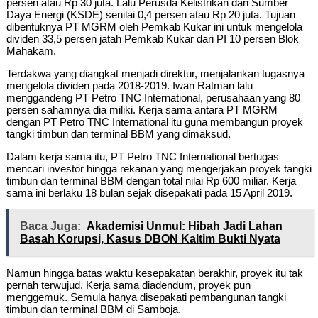
persen atau Rp 30 juta. Lalu Perusda Kelistrikan dan Sumber
Daya Energi (KSDE) senilai 0,4 persen atau Rp 20 juta. Tujuan
dibentuknya PT MGRM oleh Pemkab Kukar ini untuk mengelola
dividen 33,5 persen jatah Pemkab Kukar dari PI 10 persen Blok
Mahakam.
Terdakwa yang diangkat menjadi direktur, menjalankan tugasnya
mengelola dividen pada 2018-2019. Iwan Ratman lalu
menggandeng PT Petro TNC International, perusahaan yang 80
persen sahamnya dia miliki. Kerja sama antara PT MGRM
dengan PT Petro TNC International itu guna membangun proyek
tangki timbun dan terminal BBM yang dimaksud.
Dalam kerja sama itu, PT Petro TNC International bertugas
mencari investor hingga rekanan yang mengerjakan proyek tangki
timbun dan terminal BBM dengan total nilai Rp 600 miliar. Kerja
sama ini berlaku 18 bulan sejak disepakati pada 15 April 2019.
Baca Juga:
Akademisi Unmul: Hibah Jadi Lahan
Basah Korupsi, Kasus DBON Kaltim Bukti Nyata
Namun hingga batas waktu kesepakatan berakhir, proyek itu tak
pernah terwujud. Kerja sama diadendum, proyek pun
menggemuk. Semula hanya disepakati pembangunan tangki
timbun dan terminal BBM di Samboja.