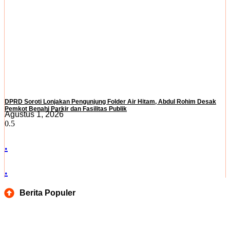
DPRD Soroti Lonjakan Pengunjung Folder Air Hitam, Abdul Rohim Desak
Pemkot Benahi Parkir dan Fasilitas Publik
Agustus 1, 2026
.
.
Berita Populer